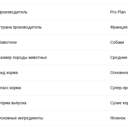
роизводитель
Pro Plan
трана производитель
Франция
Животное
Собаки
азмер породы животных
Средние
ид корма
Основное
ласс корма
Супер-п
орма выпуска
Сухие ко
сновные ингредиенты
Ягненок