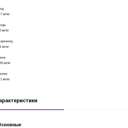
од
,7 мг/кг
едь
0 мг/кг
арганец
1 мг/кг
инк
25 мг/кг
елен
,1 мг/кг
арактеристики
Основные