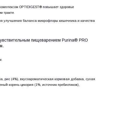
комплексом OPTIDIGEST® повышает здоровье
м тракте.
для улучшения баланса микрофлоры кишечника и качества
 чувствительным пищеварением Purina® PRO
м.
м.
ка, рис (4%), вкусоароматическая кормовая добавка, сухая
еный корень цикория (1%, источник пребиотиков),