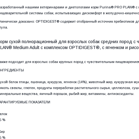
азработанный нашими ветеринарами и диетологами корм Purina® PRO PLAN® с 
ищеварительной системы собак, испытывающих дискомфорт в желудочно-кишечно
линически доказано: OPTIDIGEST® содержит отобранный источник пребиотиков 
тула.
орм сухой полнорационный для взрослых собак средних пород с
LAN® Medium Adult с комплексом OPTIDIGEST®, с ягненком и рисо
акже подходит для взрослых собак крупных пород с чувствительным пищеварение
НГРЕДИЕНТЫ
ухой белок птицы, пшеница, кукуруза, ягненок (14%), животный жир, кукурузная му
якоть свеклы, глютен, продукты переработки растительного сырья, целлюлоза, суш
инеральные вещества, яичный порошок, рыбий жир, витамины, антиоксиданты.
АРАНТИРУЕМЫЕ ПОКАЗАТЕЛИ
елок
5 %
ир
5 %