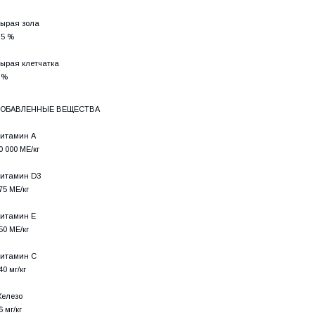
ырая зола
,5 %
ырая клетчатка
 %
ОБАВЛЕННЫЕ ВЕЩЕСТВА
итамин А
0 000 МЕ/кг
итамин D3
75 МЕ/кг
итамин E
50 МЕ/кг
итамин C
40 мг/кг
елезо
6 мг/кг