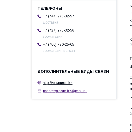
Р
п
+7 (747) 275-32-57
К
Доставка
с
+7 (727) 275-32-56
зоомагазин
К
+7 (700) 730-25-05
P
зоомагазин ватсап
Т
И
С
http://чемпион.kz
м
м
mastergroom.kz@mail.ru
Г
Б
2
Ж
1