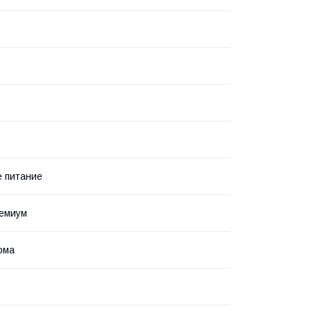
 питание
ремиум
рма