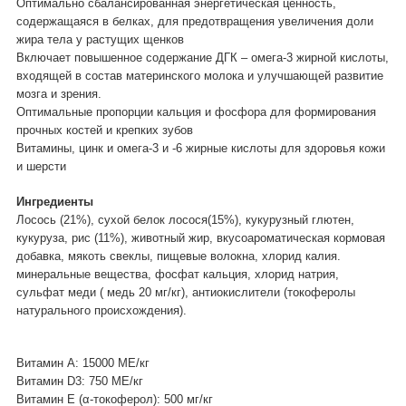
Оптимально сбалансированная энергетическая ценность,
содержащаяся в белках, для предотвращения увеличения доли
жира тела у растущих щенков
Включает повышенное содержание ДГК – омега-3 жирной кислоты,
входящей в состав материнского молока и улучшающей развитие
мозга и зрения.
Оптимальные пропорции кальция и фосфора для формирования
прочных костей и крепких зубов
Витамины, цинк и омега-3 и -6 жирные кислоты для здоровья кожи
и шерсти
Ингредиенты
Лосось (21%), сухой белок лосося(15%), кукурузный глютен,
кукуруза, рис (11%), животный жир, вкусоароматическая кормовая
добавка, мякоть свеклы, пищевые волокна, хлорид калия.
минеральные вещества, фосфат кальция, хлорид натрия,
сульфат меди ( медь 20 мг/кг), антиокислители (токоферолы
натурального происхождения).
Витамин А: 15000 МЕ/кг
Витамин D3: 750 МЕ/кг
Витамин E (α-токоферол): 500 мг/кг