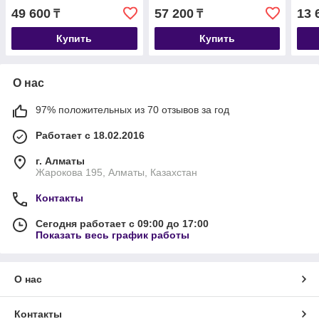
пород с курицей и рисом,
пищеварением, уп. 10 кг.
уп.3к
49 600
57 200
13 
₸
₸
уп. 14кг.
Купить
Купить
О нас
97% положительных из 70 отзывов за год
Работает с 18.02.2016
г. Алматы
Жарокова 195, Алматы, Казахстан
Контакты
Сегодня работает с 09:00 до 17:00
Показать весь график работы
О нас
Контакты