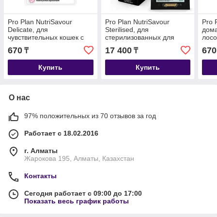
Pro Plan NutriSavour
Pro Plan NutriSavour
Pro 
Delicate, для
Sterilised, для
дома
чувствительных кошек с
стерилизованных для
лосо
ягненком в соусе, пауч
кошек с океанической
85гр
670
17 400
670
₸
₸
85гр.
рыбой в желе, уп.26*85гр.
Купить
Купить
О нас
97% положительных из 70 отзывов за год
Работает с 18.02.2016
г. Алматы
Жарокова 195, Алматы, Казахстан
Контакты
Сегодня работает с 09:00 до 17:00
Показать весь график работы