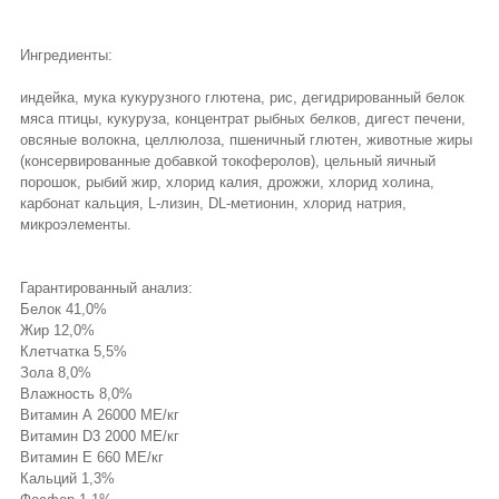
Ингредиенты:
индейка, мука кукурузного глютена, рис, дегидрированный белок
мяса птицы, кукуруза, концентрат рыбных белков, дигест печени,
овсяные волокна, целлюлоза, пшеничный глютен, животные жиры
(консервированные добавкой токоферолов), цельный яичный
порошок, рыбий жир, хлорид калия, дрожжи, хлорид холина,
карбонат кальция, L-лизин, DL-метионин, хлорид натрия,
микроэлементы.
Гарантированный анализ:
Белок 41,0%
Жир 12,0%
Клетчатка 5,5%
Зола 8,0%
Влажность 8,0%
Витамин А 26000 МЕ/кг
Витамин D3 2000 МЕ/кг
Витамин E 660 МЕ/кг
Кальций 1,3%