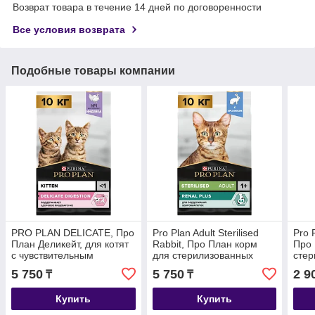
Возврат товара в течение 14 дней по договоренности
Все условия возврата
Подобные товары компании
PRO PLAN DELICATE, Про
Pro Plan Adult Sterilised
Pro P
План Деликейт, для котят
Rabbit, Про План корм
Про 
с чувствительным
для стерилизованных
стер
пищеварением, с
кошек с кроликом,
инде
5 750
5 750
2 9
₸
₸
индейкой, весовой 1кг
весовой 1 кг.
Купить
Купить