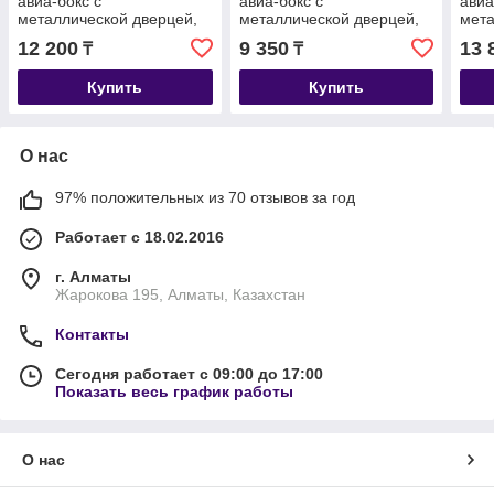
авиа-бокс с
авиа-бокс с
авиа
металлической дверцей,
металлической дверцей,
мета
33*49*32см, цвета по
29*43*27,5см, цвета по
пле
12 200
9 350
13 
₸
₸
наличию
наличию
миск
по 
Купить
Купить
О нас
97% положительных из 70 отзывов за год
Работает с 18.02.2016
г. Алматы
Жарокова 195, Алматы, Казахстан
Контакты
Сегодня работает с 09:00 до 17:00
Показать весь график работы
О нас