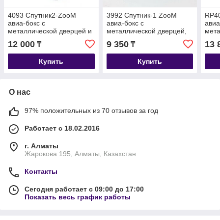
4093 Спутник2-ZooM
3992 Спутник-1 ZooM
RP4
авиа-бокс с
авиа-бокс с
авиа
металлической дверцей и
металлической дверцей,
мета
плечевым ремнем,
29*43*27,5см, цвета по
пле
12 000
9 350
13 
₸
₸
33*49*32см, цвета по
наличию
миск
наличию
по 
Купить
Купить
О нас
97% положительных из 70 отзывов за год
Работает с 18.02.2016
г. Алматы
Жарокова 195, Алматы, Казахстан
Контакты
Сегодня работает с 09:00 до 17:00
Показать весь график работы