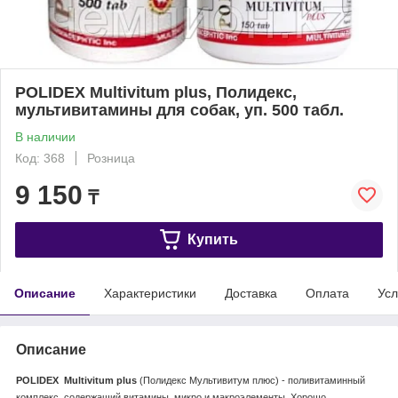
POLIDEX Multivitum plus, Полидекс,
мультивитамины для собак, уп. 500 табл.
В наличии
Код: 368
Розница
9 150
₸
Купить
Описание
Характеристики
Доставка
Оплата
Усл
Описание
POLIDEX Multivitum plus
(Полидекс Мультивитум плюс) - поливитаминный
комплекс, содержащий витамины, микро и макроэлементы. Хорошо