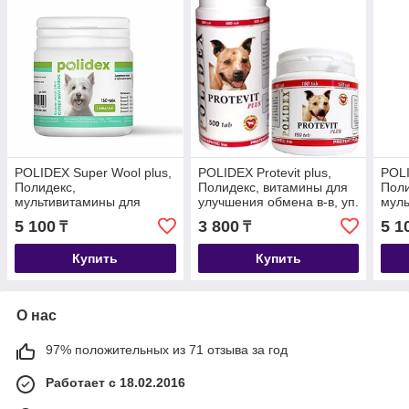
POLIDEX Super Wool plus,
POLIDEX Protevit plus,
POLI
Полидекс,
Полидекс, витамины для
Поли
мультивитамины для
улучшения обмена в-в, уп.
муль
шерсти и яркости окраса,
150 табл
соба
5 100
3 800
5 1
₸
₸
уп. 150 табл.
Купить
Купить
О нас
97% положительных из 71 отзыва за год
Работает с 18.02.2016