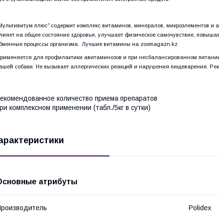
Мультивитум плюс" содержит комплекс витаминов, минералов, микроэлементов и 
лияет на общее состояние здоровья, улучшает физическое самочувствие, повышае
бменные процессы организма. Лучшие витамины на zoomagazn.kz
рименяется для профилактики авитаминозов и при несбалансированном питании
ашей собаки. Не вызывает аллергических реакций и нарушения пищеварения. Ре
екомендованное количество приема препаратов
ри комплексном применении (табл./5кг в сутки)
арактеристики
Основные атрибуты
роизводитель
Polidex