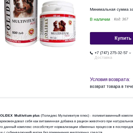
Минимальная сумма за
В наличии
Код:
367
Купить
+7 (747) 275-32-57
Доставка
возврат товара в те
OLIDEX Multivitum plus
(Полидекс Мультивитум плюс) - поливитаминный компле
арекомендовал себя как витаминная добавка в рацион животного при натурально
то данный комплекс способствует нормализации обменных процессов в послеродо
ук с субинвалюцией матки без применения миотропных средств.