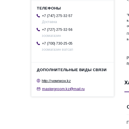
"
+7 (747) 275-32-57
в
Доставка
о
+7 (727) 275-32-56
П
зоомагазин
в
+7 (700) 730-25-05
зоомагазин ватсап
Р
п
http://чемпион.kz
Х
mastergroom.kz@mail.ru
П