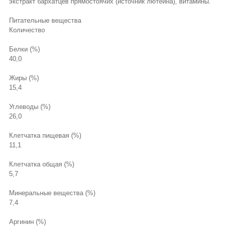
экстракт бархатцев прямостоячих (источник лютеина), витамины.
Питательные вещества
Количество
Белки (%)
40,0
Жиры (%)
15,4
Углеводы (%)
26,0
Клетчатка пищевая (%)
11,1
Клетчатка общая (%)
5,7
Минеральные вещества (%)
7,4
Аргинин (%)