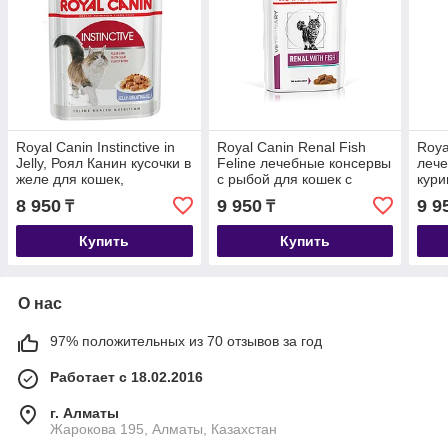
Royal Canin Instinctive in
Royal Canin Renal Fish
Roya
Jelly, Роял Канин кусочки в
Feline лечебные консервы
лече
желе для кошек,
с рыбой для кошек с
кури
профилактика МКБ,
почечной
поч
8 950
9 950
9 9
₸
₸
уп.12*85 гр
недостаточностью,уп.12*85г
недо
12*8
Купить
Купить
О нас
97% положительных из 70 отзывов за год
Работает с 18.02.2016
г. Алматы
Жарокова 195, Алматы, Казахстан