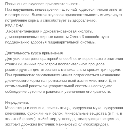
Повышенная вкусовая привлекательность
При нарушениях пищеварения часто наблюдаются плохой аппетит
и потеря веса. Высокая вкусовая привлекательность стимулирует
потребление корма и способствует выздоровлению.
EPA / DHA
Эйкозапентаеновая и докозагексаеновая кислоты,
длинноцепочечные жирные кислоты Омега 3 способствуют
поддержанию здоровья пищеварительной системы.
Длительность курса применения
Для усиления регенераторной способности ворсинчатого эпителия
стенки кишечника при остром воспалительном процессе
рекомендуется диетотерапия с минимальным сроком три недели.
При хронических заболеваниях может потребоваться назначение
диетического корма на протяжении всей жизни животного. Для
оптимальной работы пищеварительной системы необходимо
соблюдение суточного рациона и увеличение его кратности.
Ингредиенты:
Мясо птицы и свинина, печень птицы, кукурузная мука, кукурузная
клейковина, сухой яичный белок, минеральные вещества (в т. ч. в
хелатной форме), рыбий жир, углеводы, желирующие вещества,
экстракт дрожжей (источник маннановых олигосахаридов),