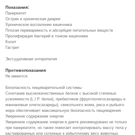
Показания:
Панкреатит
Острая и хроническая диарея
Хроническое воспаление кишечника
Плохая переваримость и абсорбция питательных веществ
Пролиферация бактерий в тонком кишечнике
Колит
Гастрит
Экссудативная энтеропатия
Противопоказания
:
Не имеются
Безопасность пищеварительной системы
Сочетание высококачественных белков с высокой степенью
усвояемости (L.I.P. белки), пребиотиков (фруктоолигосахариды и
маннановые олигосахариды), свекольного жома, риса и рыбьего
жира обеспечивает максимальную безопасность пищеварения.
Умеренное содержание энергии
Умеренное содержание энергии в диете рекомендовано не только
при панкреатите, но также помогает контролировать массу тела у
кастрированных или склонных к избыточному весу животных.