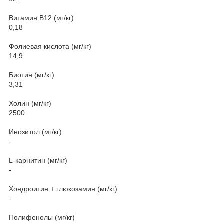
Витамин В12 (мг/кг)
0,18
Фолиевая кислота (мг/кг)
14,9
Биотин (мг/кг)
3,31
Холин (мг/кг)
2500
Инозитол (мг/кг)
-
L-карнитин (мг/кг)
-
Хондроитин + глюкозамин (мг/кг)
-
Полифенолы (мг/кг)