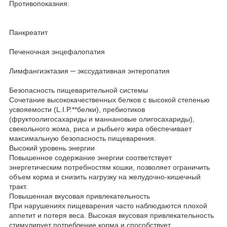
Противопоказния:
Панкреатит
Печеночная энцефалопатия
Лимфангиэктазия ─ экссудативная энтеропатия
Безопасность пищеварительной системы
Сочетание высококачественных белков с высокой степенью
усвояемости (L.I.P.**белки), пребиотиков
(фруктоолигосахариды и маннановые олигосахариды),
свекольного жома, риса и рыбьего жира обеспечивает
максимальную безопасность пищеварения.
Высокий уровень энергии
Повышенное содержание энергии соответствует
энергетическим потребностям кошки, позволяет ограничить
объем корма и снизить нагрузку на желудочно-кишечный
тракт.
Повышенная вкусовая привлекательность
При нарушениях пищеварения часто наблюдаются плохой
аппетит и потеря веса. Высокая вкусовая привлекательность
стимулирует потребление корма и способствует