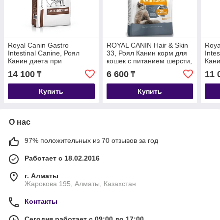
Royal Canin Gastro
ROYAL CANIN Hair & Skin
Roya
Intestinal Canine, Роял
33, Роял Канин корм для
Inte
Канин диета при
кошек с питанием шерсти,
Кани
нарушении пищеварения
весовой 1кг.
панк
14 100
6 600
11 
₸
₸
собак, уп.2 кг
пище
уп.1
Купить
Купить
О нас
97% положительных из 70 отзывов за год
Работает с 18.02.2016
г. Алматы
Жарокова 195, Алматы, Казахстан
Контакты
Сегодня работает с 09:00 до 17:00