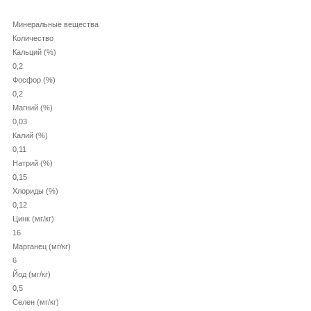
Минеральные вещества
Количество
Кальций (%)
0,2
Фосфор (%)
0,2
Магний (%)
0,03
Калий (%)
0,11
Натрий (%)
0,15
Хлориды (%)
0,12
Цинк (мг/кг)
16
Марганец (мг/кг)
6
Йод (мг/кг)
0,5
Селен (мг/кг)