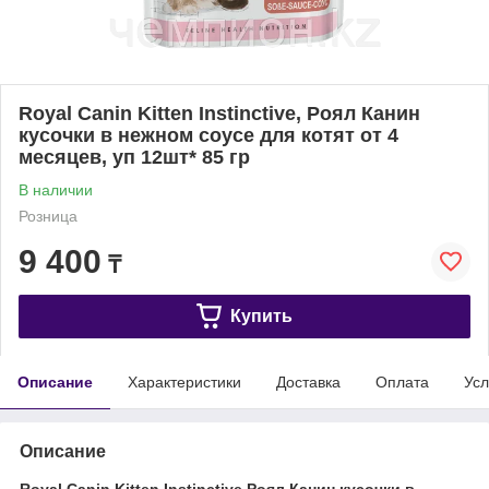
Royal Canin Kitten Instinctive, Роял Канин
кусочки в нежном соусе для котят от 4
месяцев, уп 12шт* 85 гр
В наличии
Розница
9 400
₸
Купить
Описание
Характеристики
Доставка
Оплата
Усл
Описание
Royal Canin Kitten Instinctive Роял Канин кусочки в