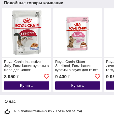
Подобные товары компании
Royal Canin Instinctive in
Royal Canin Kitten
Roya
Jelly, Роял Канин кусочки в
Sterilised, Роял Канин
лече
желе для кошек,
кусочки в соусе для котят
говя
профилактика МКБ,
от 6 месяцев, уп 12шт* 85
поч
8 950
9 400
9 9
₸
₸
уп.12*85 гр
гр
недо
12*8
Купить
Купить
О нас
97% положительных из 70 отзывов за год