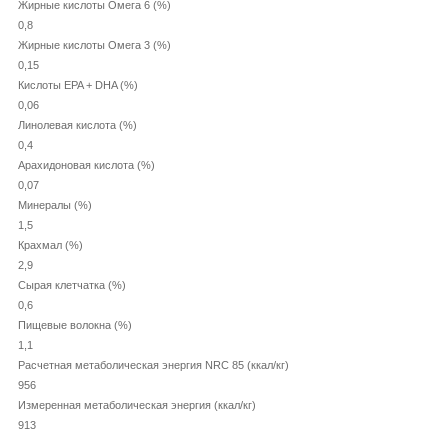
Жирные кислоты Омега 6 (%)
0,8
Жирные кислоты Омега 3 (%)
0,15
Кислоты EPA + DHA (%)
0,06
Линолевая кислота (%)
0,4
Арахидоновая кислота (%)
0,07
Минералы (%)
1,5
Крахмал (%)
2,9
Сырая клетчатка (%)
0,6
Пищевые волокна (%)
1,1
Расчетная метаболическая энергия NRC 85 (ккал/кг)
956
Измеренная метаболическая энергия (ккал/кг)
913