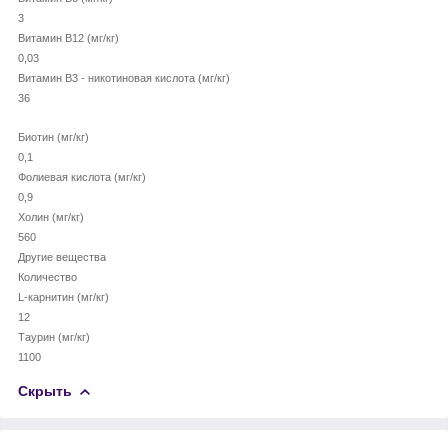
3
Витамин В12 (мг/кг)
0,03
Витамин В3 - никотиновая кислота (мг/кг)
36
Биотин (мг/кг)
0,1
Фолиевая кислота (мг/кг)
0,9
Холин (мг/кг)
560
Другие вещества
Количество
L-карнитин (мг/кг)
12
Таурин (мг/кг)
1100
Скрыть