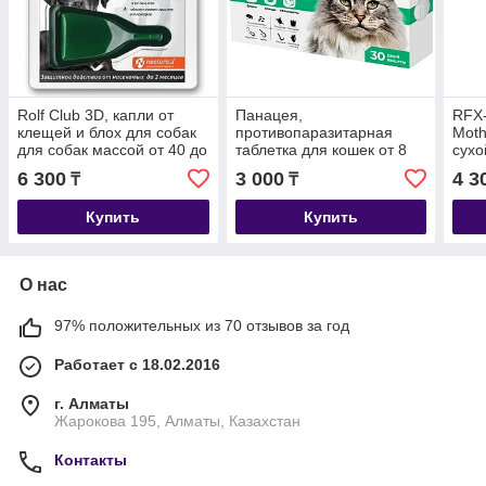
Rolf Club 3D, капли от
Панацея,
RFX-
клещей и блох для собак
противопаразитарная
Moth
для собак массой от 40 до
таблетка для кошек от 8
сухо
60 кг, уп.1 пипетка
до 16 кг против
бер
6 300
3 000
4 3
₸
₸
внутренних и внешних
коше
паразитов, уп.1 таблетка
уп.1.
Купить
Купить
О нас
97% положительных из 70 отзывов за год
Работает с 18.02.2016
г. Алматы
Жарокова 195, Алматы, Казахстан
Контакты