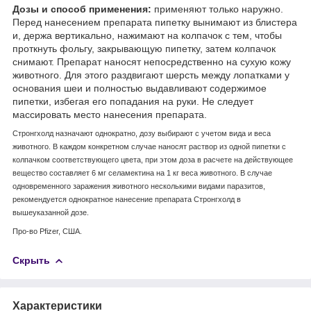
Дозы и способ применения:
применяют только наружно.
Перед нанесением препарата пипетку вынимают из блистера
и, держа вертикально, нажимают на колпачок с тем, чтобы
проткнуть фольгу, закрывающую пипетку, затем колпачок
снимают. Препарат наносят непосредственно на сухую кожу
животного. Для этого раздвигают шерсть между лопатками у
основания шеи и полностью выдавливают содержимое
пипетки, избегая его попадания на руки. Не следует
массировать место нанесения препарата.
Стронгхолд назначают однократно, дозу выбирают с учетом вида и веса
животного. В каждом конкретном случае наносят раствор из одной пипетки с
колпачком соответствующего цвета, при этом доза в расчете на действующее
вещество составляет 6 мг селамектина на 1 кг веса животного. В случае
одновременного заражения животного несколькими видами паразитов,
рекомендуется однократное нанесение препарата Стронгхолд в
вышеуказанной дозе.
Про-во Pfizer, США.
Скрыть
Характеристики