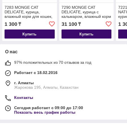
7283 MONGE CAT
7290 MONGE CAT
722
DELICATE, курица,
DELICATE, курица с
NATU
влажный корм для кошек,
кальмаром, влажный корм
кури
баночка 80гр.
для кошек, уп.24*80гр.
для 
1 300
31 100
1 3
₸
₸
Купить
Купить
О нас
97% положительных из 70 отзывов за год
Работает с 18.02.2016
г. Алматы
Жарокова 195, Алматы, Казахстан
Контакты
Сегодня работает с 09:00 до 17:00
Показать весь график работы