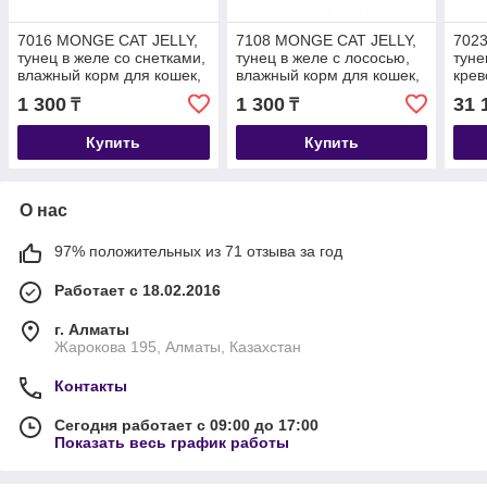
7016 MONGE CAT JELLY,
7108 MONGE CAT JELLY,
702
тунец в желе со снетками,
тунец в желе с лососью,
туне
влажный корм для кошек,
влажный корм для кошек,
крев
баночка 80 гр.
баночка 80 гр.
корм
1 300
1 300
31 
₸
₸
гр.
Купить
Купить
О нас
97% положительных из 71 отзыва за год
Работает с 18.02.2016
г. Алматы
Жарокова 195, Алматы, Казахстан
Контакты
Сегодня работает с 09:00 до 17:00
Показать весь график работы