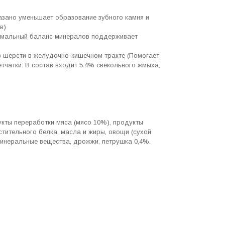
казано уменьшает образование зубного камня и
ов)
имальный баланс минералов поддерживает
в шерсти в желудочно-кишечном тракте (Помогает
тчатки: В состав входит 5.4% свекольного жмыха,
укты переработки мяса (мясо 10%), продукты
стительного белка, масла и жиры, овощи (сухой
 минеральные вещества, дрожжи, петрушка 0,4%.