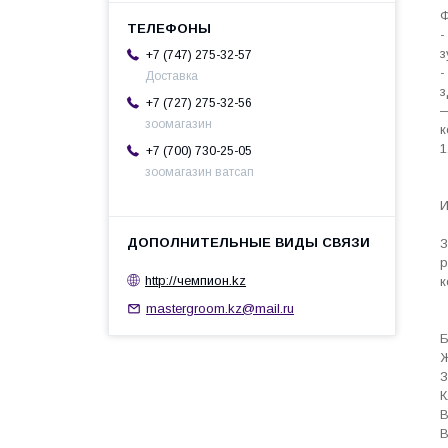
Ф
-
з
+7 (747) 275-32-57
-
Доставка
з
+7 (727) 275-32-56
―
зоомагазин
к
1
+7 (700) 730-25-05
зоомагазин ватсап
И
З
р
http://чемпион.kz
к
mastergroom.kz@mail.ru
К
В
В