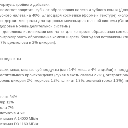
ормула тройного действия:
 помогает защитить зубы от образования налета и зубного камня (До
убного налета на 40%: Благодаря косметике (форме и текстуре) кибл
 содержит минералы для здоровья мочевыделительной системы (Опт
доровье мочевыделительной системы)
 дополнена источниками клетчатки для контроля образования комко
онтролировать образование комков шерсти благодаря источникам кле
.7% целлюлозы и 2% цикория).
нгредиенты
лаки, мясо, мясные субпродукты (мин 14% мяса и 4% индейки) и прод
астительного происхождения (сухая мякоть свеклы 2.7%), экстракт ра
орень цикория 2%, морковь 1.3%, шпинат 1.3%, зеленый горох 1.3%),
Белок 34%
Жир 11%
Зола 7%
летчатка 4.5%
итамин А 14000 МЕ/кг
итамин D3 1160 МЕ/кг