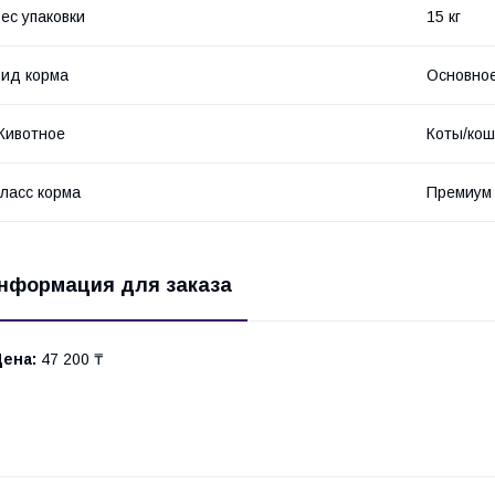
ес упаковки
15 кг
ид корма
Основное
Животное
Коты/кош
ласс корма
Премиум
нформация для заказа
Цена:
47 200 ₸