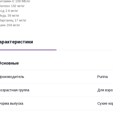
итамин Е 100 МЕ/кг
елезо 162 мг/кг
од 2.6 мг/кг
едь 39 мг/кг
арганец 17 мг/кг
инк 204 мг/кг
арактеристики
Основные
роизводитель
Purina
озрастная группа
Для взро
орма выпуска
Сухие ко