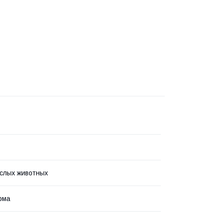
слых животных
рма