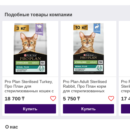
Подобные товары компании
Pro Plan Sterilised Turkey,
Pro Plan Adult Sterilised
Pro 
Про План для
Rabbit, Про План корм
Steri
стерилизованных кошек с
для стерилизованных
стер
индейкой, уп. 3кг.
кошек с кроликом,
коше
18 700
5 750
17 
₸
₸
весовой 1 кг.
уп.2
Купить
Купить
О нас