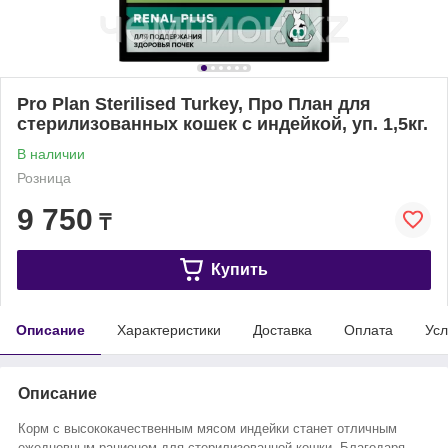
Pro Plan Sterilised Turkey, Про План для
стерилизованных кошек с индейкой, уп. 1,5кг.
В наличии
Розница
9 750
₸
Купить
Описание
Характеристики
Доставка
Оплата
Усл
Описание
Корм с высококачественным мясом индейки станет отличным
ежедневным рационом для стерилизованной кошки. Благодаря