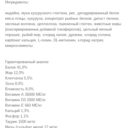
Ингредиенты:
индейка, мука кукурузного глютена, рис, дегидрированный белок
мяса птицы, кукуруза, концентрат рыбных белков, дигест печени,
овсяные волокна, целлюлоза, пшеничный глютен, животные жиры
(консервированные добавкой токоферолов), цельный яичный
порошок, рыбий жир, хлорид калия, дрожжи, хлорид холина,
карбонат кальция, L-лизин, DL-метионин, хлорид натрия,
микроэлементы.
Гарантированный анализ:
Белок 41,0%
Жир 12,0%
Клетчатка 5,5%
Зола 8,0%
Влажность 8,0%
Витамин А 26000 МЕ/кг
Витамин D3 2000 МЕ/кг
Витамин E 660 МЕ/кг
Кальций 1,3%
Фосфор 1,1%
Таурин 1500 мг/кг
Медь (сульфат меди) 12 мг/кг