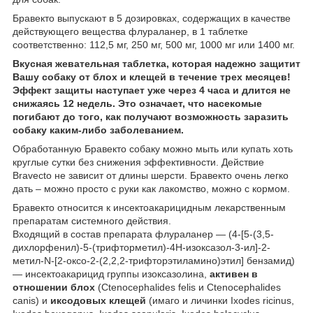
Бравекто выпускают в 5 дозировках, содержащих в качестве
действующего вещества флураланер, в 1 таблетке
соответственно: 112,5 мг, 250 мг, 500 мг, 1000 мг или 1400 мг.
Вкусная жевательная таблетка, которая надежно защитит
Вашу собаку от блох и клещей в течение трех месяцев!
Эффект защиты наступает уже через
4 часа и длится не
снижаясь 12 недель. Это означает, что насекомые
погибают до того, как получают возможность заразить
собаку каким-либо заболеванием.
Обработанную Бравекто собаку можно мыть или купать хоть
круглые сутки без снижения эффективности. Действие
Bravecto не зависит от длины шерсти. Бравекто очень легко
дать – можно просто с руки как лакомство, можно с кормом.
Бравекто относится к инсектоакарицидным лекарственным
препаратам системного действия.
Входящий в состав препарата флураланер — (4-[5-(3,5-
дихлорфенил)-5-(трифторметил)-4Н-изоксазол-3-ил]-2-
метил-N-[2-оксо-2-(2,2,2-трифторэтиламино)этил] бензамид)
— инсектоакарицид группы изоксазолина,
активен в
отношении
блох
(Ctenocephalides felis и Ctenocephalides
canis) и
иксодовых клещей
(имаго и личинки Ixodes ricinus,