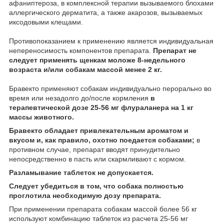
афаниптероза, в комплексной терапии вызываемого блохами
аллергического дерматита, а также акарозов, вызываемых
иксодовыми клещами.
Противопоказанием к применению является индивидуальная
непереносимость компонентов препарата.
Препарат не
следует применять щенкам моложе 8-недельного
возраста и/или собакам массой менее 2 кг.
Бравекто применяют собакам индивидуально перорально во
время или незадолго до/после кормления
в
терапевтической дозе 25-56 мг флураланера на 1 кг
массы животного.
Бравекто обладает привлекательным ароматом и
вкусом и, как правило, охотно поедается собаками;
в
противном случае, препарат вводят принудительно
непосредственно в пасть или скармливают с кормом.
Разламывание таблеток не допускается.
Следует убедиться в том, что собака полностью
проглотила необходимую дозу препарата.
При применении препарата собакам массой более 56 кг
используют комбинацию таблеток из расчета 25-56 мг