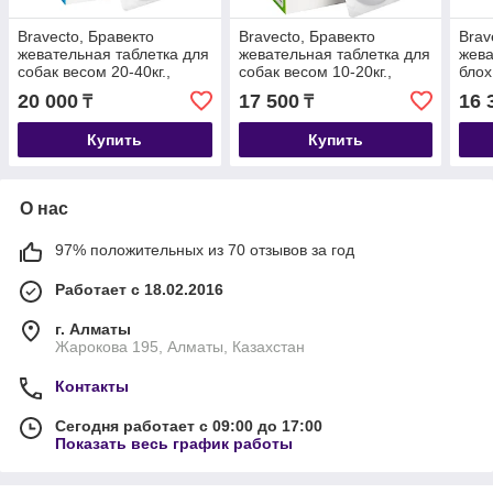
Bravecto, Бравекто
Bravecto, Бравекто
Brav
жевательная таблетка для
жевательная таблетка для
жева
собак весом 20-40кг.,
собак весом 10-20кг.,
блох
1000мг
500мг
весо
20 000
17 500
16 
₸
₸
Купить
Купить
О нас
97% положительных из 70 отзывов за год
Работает с 18.02.2016
г. Алматы
Жарокова 195, Алматы, Казахстан
Контакты
Сегодня работает с 09:00 до 17:00
Показать весь график работы