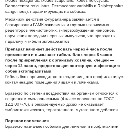
Ixodes hexagonus, Ixodes scapularis, Ixodes holocyclus,
Dermacentor reticulatus, Dermacentor variabilis и Rhipicephalus
sanguineus), паразитирующих на собаках.
Механизм действия флураланера заключается в
блокировании ГАМК-зависимых и глутамат-зависимых
рецепторов членистоногих, гипервозбуждении нейронов,
нарушении передачи нервных импульсов, что приводит к
параличу и гибели эктопаразитов.
Препарат начинает действовать через 4 часа после
применения и вызывает гибель блох через 8 часов
после прикрепления к организму хозяина, клещей —
через 12 часов, предотвращая повторную инфестацию
собак эктопаразитами.
Гибель блох происходит до откладки яиц, что профилактирует
контаминацию помещений яйцами и личинками.
Бравекто по степени воздействия на организм относится к
веществам «малоопасным» (4 класс опасности по ГОСТ
12.1.007-76), в рекомендуемых дозах не оказывает
эмбриотоксического, тератогенного, мутагенного действия.
Порядок применения
Бравекто назначают собакам для лечения и профилактики