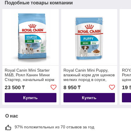
Подобные товары компании
Royal Canin Mini Starter
Royal Canin Mini Puppy,
ROYA
M&B, Роял Канин Мини
влажный корм для щенков
Роял
Стартер, начальный корм
мелких пород в соусе,
щенк
для щенков мелких пород,
уп.12*85гр.
до 1
23 500
8 950
19 
₸
₸
уп. 4 кг
Купить
Купить
О нас
97% положительных из 70 отзывов за год