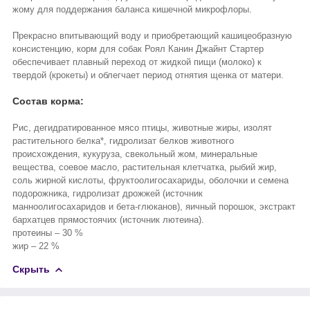
жому для поддержания баланса кишечной микрофлоры.
Прекрасно впитывающий воду и приобретающий кашицеобразную
консистенцию, корм для собак Роял Канин Джайнт Стартер
обеспечивает плавный переход от жидкой пищи (молоко) к
твердой (крокеты) и облегчает период отнятия щенка от матери.
Состав корма:
Рис, дегидратированное мясо птицы, животные жиры, изолят
растительного белка*, гидролизат белков животного
происхождения, кукуруза, свекольный жом, минеральные
вещества, соевое масло, растительная клетчатка, рыбий жир,
соль жирной кислоты, фруктоолигосахариды, оболочки и семена
подорожника, гидролизат дрожжей (источник
манноолигосахаридов и бета-глюканов), яичный порошок, экстракт
бархатцев прямостоячих (источник лютеина).
протеины – 30 %
жир – 22 %
Скрыть