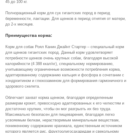
45 до 100 кг.
Полнорационный корм для сук гигантских пород в период
беременности, лактации. Для щенков в период отнятия от матери,
до 2-х месяцев.
Преимущества корма:
Корм для собак Роял Канин Джайнт Стартер – специальный корм
для щенков гигантских пород. Данный корм удовлетворяет
потребности щенков очень крупных собак, благодаря высокой
калорийности (4 388 ккал/кг), специальному нормированию,
учитывающему ограниченные возможности потребления корма,
адаптированному содержанию кальция и фосфора в сочетании с
хондроитином и глюкозамином для формирования гармоничного и
здорового скелета.
Облегчает захват корма щенком, благодаря определенным
размерам крокет, превосходно адаптированных к его челюстям и
достаточно хрупких, чтобы он мог разгрызть их без труда.
Максимально безопасен для пищеварения, благодаря легко
усвояемым белкам, нерастворимым минеральным веществам,
пониженному содержанию крахмала, единственным источником
которого является рис, фруктоолигосахаридам и свекольному