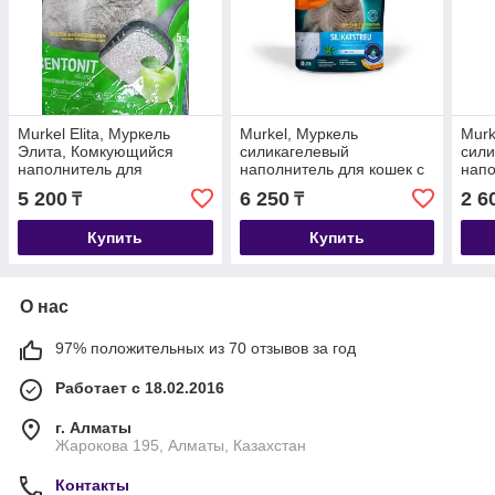
Murkel Elita, Муркель
Murkel, Муркель
Murk
Элита, Комкующийся
силикагелевый
сили
наполнитель для
наполнитель для кошек с
напо
кошачьего туалета с
ароматом алоэ вера, уп.
аром
5 200
6 250
2 6
₸
₸
ароматом яблока, уп. 10л
10л (4,5кг)
(1,8к
(8 кг.)
Купить
Купить
О нас
97% положительных из 70 отзывов за год
Работает с 18.02.2016
г. Алматы
Жарокова 195, Алматы, Казахстан
Контакты