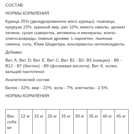
СОСТАВ
НОРМЫ КОРМЛЕНИЯ
Курица 35% (дегидрированное мясо курицы), пшеница,
кукуруза 15%, куриный жир, рис 10%, мякоть свеклы, аромат
печени, сухая сыворотка, витамины и минералы, ксило-
олигосахариды, пивные дрожжи, L-карнитин, льняные
семена, соль, Юкка Шидигера, консерванты–антиоксиданты.
Добавки:
Вит. А; Вит. D; Вит. Е; Вит. С; Вит. B1 - B2- B3 (ниацин) - B6 -
B12 - B7 (биотин) - B9 (фолиевая кислота); Вит. К, холин,
кальций пантотенат.
Аналитический состав:
Белок - 32%, жир - 22%, зола - 7%, клетчатка - 2.5%.
НОРМЫ КОРМЛЕНИЯ
Вес
12 кг
15 кг
20 кг
25 кг
30 кг
35 кг
40 кг
45 кг
соба
ки