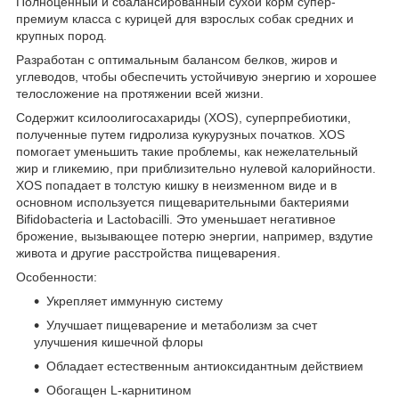
Полноценный и сбалансированный сухой корм супер-
премиум класса с курицей для взрослых собак средних и
крупных пород.
Разработан с оптимальным балансом белков, жиров и
углеводов, чтобы обеспечить устойчивую энергию и хорошее
телосложение на протяжении всей жизни.
Содержит ксилоолигосахариды (XOS), суперпребиотики,
полученные путем гидролиза кукурузных початков. XOS
помогает уменьшить такие проблемы, как нежелательный
жир и гликемию, при приблизительно нулевой калорийности.
XOS попадает в толстую кишку в неизменном виде и в
основном используется пищеварительными бактериями
Bifidobacteria и Lactobacilli. Это уменьшает негативное
брожение, вызывающее потерю энергии, например, вздутие
живота и другие расстройства пищеварения.
Особенности:
Укрепляет иммунную систему
Улучшает пищеварение и метаболизм за счет
улучшения кишечной флоры
Обладает естественным антиоксидантным действием
Обогащен L-карнитином