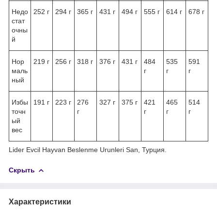
Недо
252 г
294 г
365 г
431 г
494 г
555 г
614 г
678 г
стат
очны
й
Нор
219 г
256 г
318 г
376 г
431 г
484
535
591
маль
г
г
г
ный
Избы
191 г
223 г
276
327 г
375 г
421
465
514
точн
г
г
г
г
ый
вес
Lider Evcil Hayvan Beslenme Urunleri San, Турция.
Скрыть
Характеристики