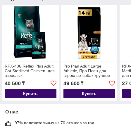
RFX-406 Reflex Plus Adult
Pro Plan Adult Large
RFX-
Cat Sterilised Chicken, для
Athletic, Про План для
Medi
взрослых
взрослых собак крупных
для 
стерилизованных кошек с
пород с курицей и рисом,
сред
40 500
49 600
27 
₸
₸
курицей, уп.15кг.
уп. 14кг.
с ло
Купить
Купить
О нас
97% положительных из 70 отзывов за год