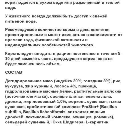
корм подается в сухом виде или размоченный в теплой
воде.
У животного всегда должен быть доступ к свежей
питьевой воде.
Рекомендуемое количество корма в день является
ориентировочным и может изменяться в зависимости от
времени года, физической активности и
индивидуальных особенностей животного.
Корм следует вводить в рацион постепенно в течении 5-
10 дней заменять часть предыдущего корма, пока не
будет заменен весь объем.
СОСТАВ
Дегидрированное мясо (индейка 20%, говядина 8%), рис,
кукуруза, жир куриный, лосось 4%, пшеница,
гидролизованные мясные белки, растительные волокна
(источник клетчатки), овсяные хлопья, семена льна,
дрожжи, жир лососевый 1,0%, морковь сушенная, тыква
сушенная, пробиотический комплекс ProStor+ (Bacillus
subtillis, Bacillus licheniformis, автолизат пивных
дрожжей, пектиновый комплекс, эхинацея, ромашка),
сельдерей сушенный, Юкка Шидигера, L-карнитин.