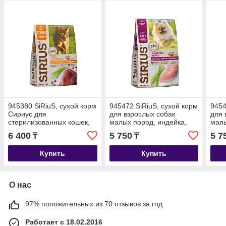
945380 SiRiuS, сухой корм
945472 SiRiuS, сухой корм
9454
Сириус для
для взрослых собак
для 
стерилизованных кошек,
малых пород, индейка,
малы
утка и клюква, уп.1.5кг.
уп.2кг.
уп.2к
6 400
5 750
5 7
₸
₸
Купить
Купить
О нас
97% положительных из 70 отзывов за год
Работает с 18.02.2016