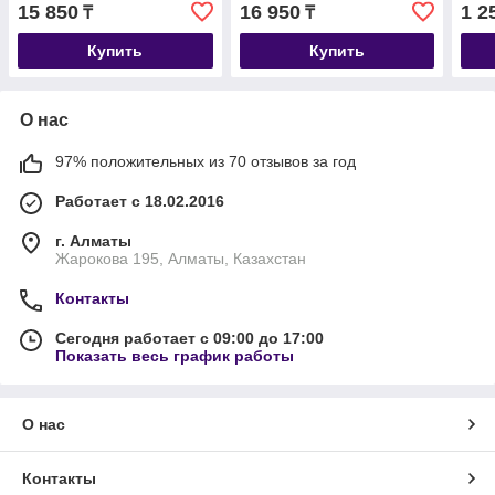
возрасте с лососем, уп.1,8
взрослых кошек, лосось с
буль
15 850
16 950
1 2
₸
₸
кг.
птицей, уп.1,5 кг.
коше
Купить
Купить
О нас
97% положительных из 70 отзывов за год
Работает с 18.02.2016
г. Алматы
Жарокова 195, Алматы, Казахстан
Контакты
Сегодня работает с 09:00 до 17:00
Показать весь график работы
О нас
Контакты