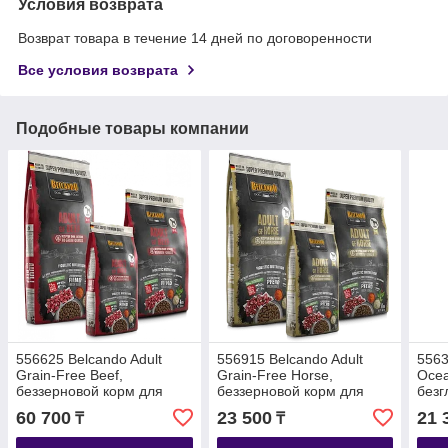
Условия возврата
Возврат товара в течение 14 дней по договоренности
Все условия возврата
Подобные товары компании
556625 Belcando Adult
556915 Belcando Adult
5563
Grain-Free Beef,
Grain-Free Horse,
Ocea
беззерновой корм для
беззерновой корм для
безг
взрослых собак с
взрослых собак с кониной,
взро
60 700
23 500
21 
₸
₸
говядиной, уп.12,5 кг
уп.4кг
море