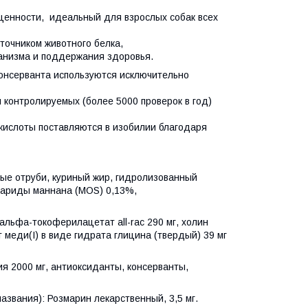
ценности, идеальный для взрослых собак всех
точником животного белка,
анизма и поддержания здоровья.
консерванта используются исключительно
контролируемых (более 5000 проверок в год)
 кислоты поставляются в изобилии благодаря
вые отруби, куриный жир, гидролизованный
хариды маннана (MOS) 0,13%,
альфа-токоферилацетат all-rac 290 мг, холин
т меди(I) в виде гидрата глицина (твердый) 39 мг
я 2000 мг, антиоксиданты, консерванты,
азвания): Розмарин лекарственный, 3,5 мг.