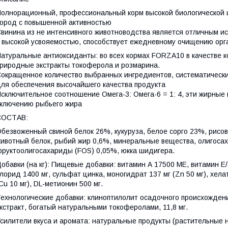
олнорационный, профессиональный корм высокой биологической 
ород с повышенной активностью
винина из не интенсивного животноводства является отличным ис
 высокой усвояемостью, способствует ежедневному очищению орг
атуральные антиоксиданты: во всех кормах FORZA10 в качестве 
риродные экстракты токоферола и розмарина.
окращенное количество выбранных ингредиентов, систематически 
ля обеспечения высочайшего качества продукта
сключительное соотношение Омега-3: Омега-6 = 1: 4, эти жирные
ключению рыбьего жира
СОСТАВ:
безвоженный свиной белок 26%, кукуруза, белое сорго 23%, рисо
ивотный белок, рыбий жир 0,6%, минеральные вещества, олигоса
руктоолигосахариды (FOS) 0,05%, юкка шидигера.
обавки (на кг): Пищевые добавки: витамин А 17500 МЕ, витамин Е/
лорид 1400 мг, сульфат цинка, моногидрат 137 мг (Zn 50 мг), хела
Cu 10 мг), DL-метионин 500 мг.
ехнологические добавки: клиноптилолит осадочного происхождени
кстракт, богатый натуральными токоферолами, 11,8 мг.
силители вкуса и аромата: натуральные продукты (растительные н