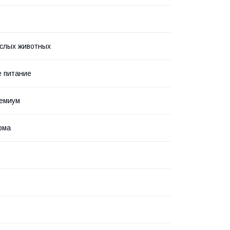
слых животных
 питание
ремиум
рма