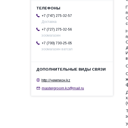
П
п
+7 (747) 275-32-57
С
Доставка
с
+7 (727) 275-32-56
Н
зоомагазин
п
С
+7 (700) 730-25-05
д
зоомагазин ватсап
И
в
О
ж
http://чемпион.kz
ф
mastergroom.kz@mail.ru
Д
х
(
Т
э
У