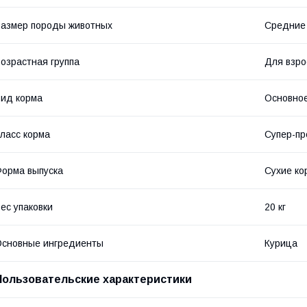
азмер породы животных
Средние
озрастная группа
Для взро
ид корма
Основное
ласс корма
Супер-п
орма выпуска
Сухие ко
ес упаковки
20 кг
сновные ингредиенты
Курица
Пользовательские характеристики