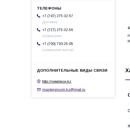
+7 (747) 275-32-57
Доставка
с
+7 (727) 275-32-56
г
зоомагазин
п
+7 (700) 730-25-05
зоомагазин ватсап
Х
http://чемпион.kz
mastergroom.kz@mail.ru
С