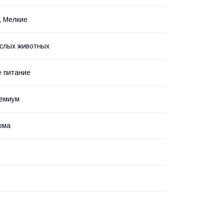
, Мелкие
слых животных
 питание
ремиум
рма