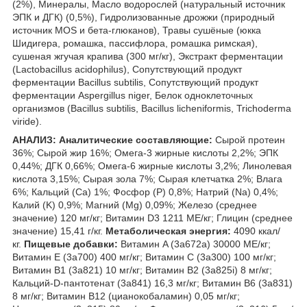
(2%), Минералы, Масло водорослей (натуральный источник
ЭПК и ДГК) (0,5%), Гидролизованные дрожжи (природный
источник MOS и бета-глюканов), Травы сушёные (юкка
Шидигера, ромашка, пассифлора, ромашка римская),
сушеная жгучая крапива (300 мг/кг), Экстракт ферментации
(Lactobacillus acidophilus), Сопутствующий продукт
ферментации Bacillus subtilis, Сопутствующий продукт
ферментации Aspergillus niger, Белок одноклеточных
организмов (Bacillus subtilis, Bacillus licheniformis, Trichoderma
viride).
АНАЛИЗ:
Аналитические составляющие:
Сырой протеин
36%; Сырой жир 16%; Омега-3 жирные кислоты 2,2%; ЭПК
0,44%; ДГК 0,66%; Омега-6 жирные кислоты 3,2%; Линолевая
кислота 3,15%; Сырая зола 7%; Сырая клетчатка 2%; Влага
6%; Кальций (Са) 1%; Фосфор (P) 0,8%; Натрий (Na) 0,4%;
Калий (K) 0,9%; Магний (Mg) 0,09%; Железо (среднее
значение) 120 мг/кг; Витамин D3 1211 МЕ/кг; Глицин (среднее
значение) 15,41 г/кг.
Метаболическая энергия:
4090 ккал/
кг.
Пищевые добавки:
Витамин A (3a672a) 30000 МЕ/кг;
Витамин Е (3а700) 400 мг/кг; Витамин C (3a300) 100 мг/кг;
Витамин B1 (3a821) 10 мг/кг; Витамин B2 (3a825i) 8 мг/кг;
Кальций-D-пантотенат (3a841) 16,3 мг/кг; Витамин B6 (3a831)
8 мг/кг; Витамин B12 (цианокобаламин) 0,05 мг/кг;