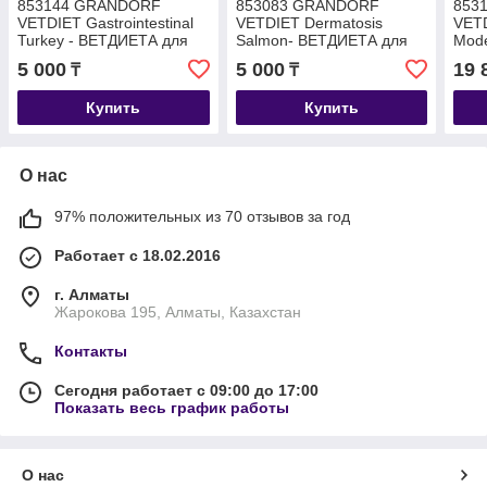
853144 GRANDORF
853083 GRANDORF
853
VETDIET Gastrointestinal
VETDIET Dermatosis
VETD
Turkey - ВЕТДИЕТА для
Salmon- ВЕТДИЕТА для
Mode
кошек с проблемами ЖКТ,
собак при дерматозах,
ВЕТ
5 000
5 000
19 
₸
₸
уп.400гр.
уп.1 кг.
проб
Купить
Купить
О нас
97% положительных из 70 отзывов за год
Работает с 18.02.2016
г. Алматы
Жарокова 195, Алматы, Казахстан
Контакты
Сегодня работает с 09:00 до 17:00
Показать весь график работы
О нас