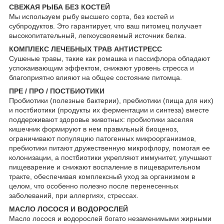
СВЕЖАЯ РЫБА БЕЗ КОСТЕЙ
Мы используем рыбу высшего сорта, без костей и
субпродуктов. Это гарантирует, что ваш питомец получает
высокопитательный, легкоусвояемый источник белка.
КОМПЛЕКС ЛЕЧЕБНЫХ ТРАВ АНТИСТРЕСС
Сушеные травы, такие как ромашка и пассифлора обладают
успокаивающим эффектом, снижают уровень стресса и
благоприятно влияют на общее состояние питомца.
ПРЕ / ПРО / ПОСТБИОТИКИ
Пробиотики (полезные бактерии), пребиотики (пища для них)
и постбиотики (продукты их ферментации и синтеза) вместе
поддерживают здоровье животных: пробиотики заселяя
кишечник формируют в нем правильный биоценоз,
ограничивают популяцию патогенных микроорганизмов,
пребиотики питают дружественную микрофлору, помогая ее
колонизации, а постбиотики укрепляют иммунитет, улучшают
пищеварение и снижают воспаление в пищеварительном
тракте, обеспечивая комплексный уход за организмом в
целом, что особенно полезно после перенесенных
заболеваний, при аллергиях, стрессах.
МАСЛО ЛОСОСЯ И ВОДОРОСЛЕЙ
Масло лосося и водорослей богато незаменимыми жирными