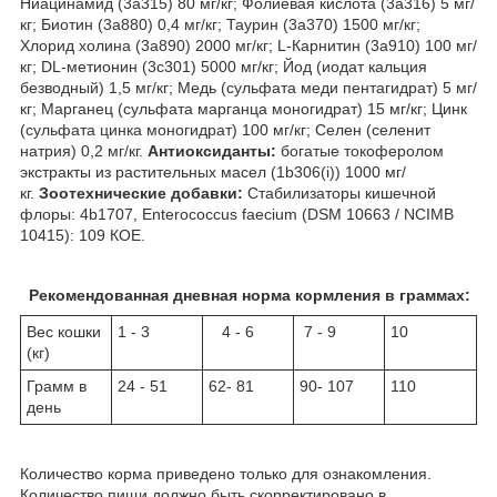
Ниацинамид (3a315) 80 мг/кг; Фолиевая кислота (3a316) 5 мг/
кг; Биотин (3a880) 0,4 мг/кг; Таурин (3a370) 1500 мг/кг;
Хлорид холина (3a890) 2000 мг/кг; L-Карнитин (3a910) 100 мг/
кг; DL-метионин (3c301) 5000 мг/кг; Йод (иодат кальция
безводный) 1,5 мг/кг; Медь (сульфата меди пентагидрат) 5 мг/
кг; Марганец (сульфата марганца моногидрат) 15 мг/кг; Цинк
(сульфата цинка моногидрат) 100 мг/кг; Селен (селенит
натрия) 0,2 мг/кг.
Антиоксиданты:
богатые токоферолом
экстракты из растительных масел (1b306(i)) 1000 мг/
кг.
Зоотехнические добавки:
Стабилизаторы кишечной
флоры: 4b1707, Enterococcus faecium (DSM 10663 / NCIMB
10415): 10
9
КОЕ.
Рекомендованная дневная норма кормления в граммах:
Вес кошки
1 - 3
4 - 6
7 - 9
10
(кг)
Грамм в
24 - 51
62- 81
90- 107
110
день
Количество корма приведено только для ознакомления.
Количество пищи должно быть скорректировано в