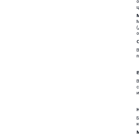
о
ц
М
(
о
В
п
В
с
и
Б
к