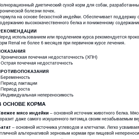
олнорационный диетический сухой корм для собак, разработанн
ронической болезни почек.
ормула на основе бескостной индейки. Обеспечивает поддержку 
одержанию высококачественного белка и пониженному содержан
РЕКОМЕНДАЦИИ
еред использованием или продлением курса рекомендуется проко
орм Renal не более 6 месяцев при первичном курсе лечения.
ПОКАЗАНИЯ
 Хроническая почечная недостаточность (ХПН)
 Острая почечная недостаточность
ПРОТИВОПОКАЗАНИЯ
 Беременность
 Период лактации
 Период роста
 Индивидуальная непереносимость
В ОСНОВЕ КОРМА
Свежее мясо индейки
– основной источник животного белка. Мя
оразит даже самого искушенного питомца своим незабываемым вк
Батат
– основной источника углеводов и клетчатки. Легко усваива
тличной альтернативой зерновым кормам при пищевой непереноси