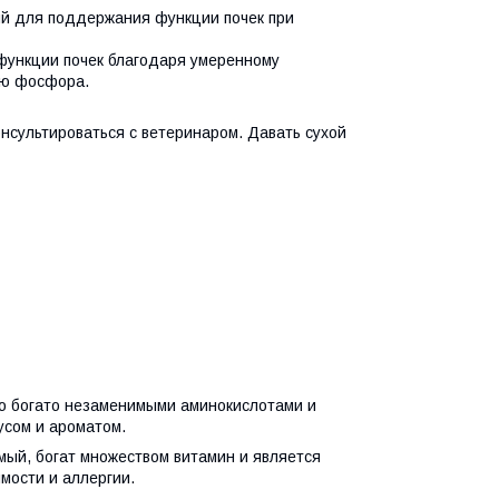
ый для поддержания функции почек при
функции почек благодаря умеренному
ию фосфора.
нсультироваться с ветеринаром. Давать сухой
со богато незаменимыми аминокислотами и
усом и ароматом.
емый, богат множеством витамин и является
мости и аллергии.