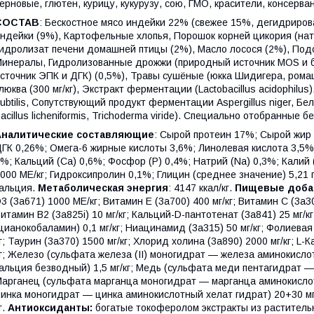
ерновые, глютен, курицу, кукурузу, сою, ГМО, красители, консерва
СОСТАВ
: Бескостное мясо индейки 22% (свежее 15%, дегидриров
ндейки (9%), Картофельные хлопья, Порошок корней цикория (нат
идролизат печени домашней птицы (2%), Масло лосося (2%), Подс
инералы, Гидролизованные дрожжи (природный источник MOS и б
сточник ЭПК и ДГК) (0,5%), Травы сушёные (юкка Шидигера, рома
люква (300 мг/кг), Экстракт ферментации (Lactobacillus acidophil
ubtilis, Сопутствующий продукт ферментации Aspergillus niger, Бело
acillus licheniformis, Trichoderma viride). Специально отобранные 
Аналитические составляющие
: Сырой протеин 17%; Сырой жир
ГК 0,26%; Омега-6 жирные кислоты 3,6%; Линолевая кислота 3,5%
%; Кальций (Са) 0,6%; Фосфор (P) 0,4%; Натрий (Na) 0,3%; Калий 
000 МЕ/кг; Гидроксипролин 0,1%; Глицин (среднее значение) 5,21
альция.
Метаболическая энергия
: 4147 ккал/кг.
Пищевые доба
3 (3а671) 1000 МЕ/кг; Витамин Е (3а700) 400 мг/кг; Витамин C (3a300
итамин B2 (3a825i) 10 мг/кг; Кальций-D-пантотенат (3a841) 25 мг/кг
цианокобаламин) 0,1 мг/кг; Ниацинамид (3a315) 50 мг/кг; Фолиевая к
г; Таурин (3a370) 1500 мг/кг; Хлорид холина (3a890) 2000 мг/кг; L-К
г; Железо (сульфата железа (II) моногидрат — железа аминокислот
альция безводный) 1,5 мг/кг; Медь (сульфата меди пентагидрат —
арганец (сульфата марганца моногидрат — марганца аминокислотн
инка моногидрат — цинка аминокислотный хелат гидрат) 20+30 мг/к
г.
Антиоксиданты:
богатые токоферолом экстракты из растительны