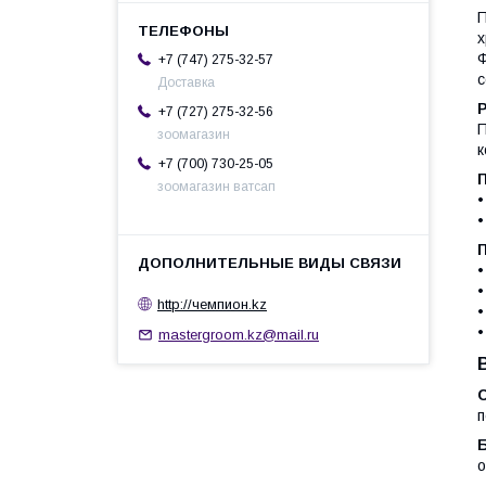
П
х
Ф
+7 (747) 275-32-57
с
Доставка
+7 (727) 275-32-56
П
зоомагазин
к
+7 (700) 730-25-05
зоомагазин ватсап
•
•
•
•
http://чемпион.kz
•
•
mastergroom.kz@mail.ru
п
о