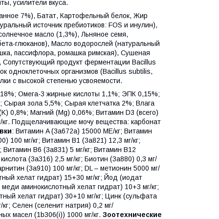
нты, усилители вкуса.
анное 7%), Батат, Картофельный белок, Жир
уральный источник пребиотиков: FOS и инулин),
олнечное масло (1,3%), Льняное семя,
ета-глюканов), Масло водорослей (натуральный
шка, пассифлора, ромашка римская), Сушеная
us), Сопутствующий продукт ферментации Bacillus
к одноклеточных организмов (Bacillus subtilis,
белки с высокой степенью усвояемости.
 18%; Омега-3 жирные кислоты 1,1%; ЭПК 0,15%;
; Сырая зола 5,5%; Сырая клетчатка 2%; Влага
(K) 0,8%; Магний (Mg) 0,06%; Витамин D3 (всего)
 г/кг. Подщелачивающие мочу вещества: карбонат
вки
: Витамин A (3a672a) 15000 МЕ/кг; Витамин
) 100 мг/кг; Витамин B1 (3a821) 12,3 мг/кг;
; Витамин B6 (3a831) 5 мг/кг; Витамин B12
ислота (3a316) 2,5 мг/кг; Биотин (3a880) 0,3 мг/
арнитин (3a910) 100 мг/кг; DL – метионин 5000 мг/
ный хелат гидрат) 15+30 мг/кг; Йод (иодат
 меди аминокислотный хелат гидрат) 10+3 мг/кг;
ый хелат гидрат) 30+10 мг/кг; Цинк (сульфата
г; Селен (селенит натрия) 0,2 мг/
х масел (1b306(i)) 1000 мг/кг.
Зоотехнические