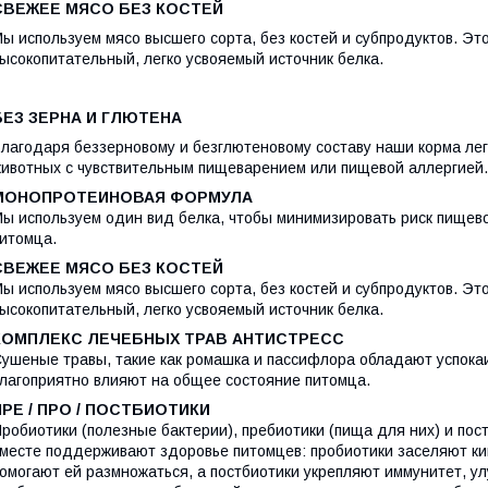
СВЕЖЕЕ МЯСО БЕЗ КОСТЕЙ
ы используем мясо высшего сорта, без костей и субпродуктов. Эт
ысокопитательный, легко усвояемый источник белка.
БЕЗ ЗЕРНА И ГЛЮТЕНА
лагодаря беззерновому и безглютеновому составу наши корма лег
ивотных с чувствительным пищеварением или пищевой аллергией.
МОНОПРОТЕИНОВАЯ ФОРМУЛА
ы используем один вид белка, чтобы минимизировать риск пищево
итомца.
СВЕЖЕЕ МЯСО БЕЗ КОСТЕЙ
ы используем мясо высшего сорта, без костей и субпродуктов. Эт
ысокопитательный, легко усвояемый источник белка.
КОМПЛЕКС ЛЕЧЕБНЫХ ТРАВ АНТИСТРЕСС
ушеные травы, такие как ромашка и пассифлора обладают успок
лагоприятно влияют на общее состояние питомца.
ПРЕ / ПРО / ПОСТБИОТИКИ
робиотики (полезные бактерии), пребиотики (пища для них) и пос
месте поддерживают здоровье питомцев: пробиотики заселяют к
омогают ей размножаться, а постбиотики укрепляют иммунитет, у