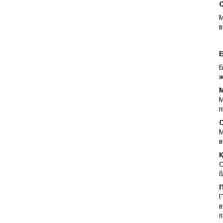
М
в
Б
ж
М
п
М
в
С
б
П
в
п