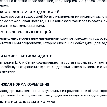
собенно полезно после болезней, при аллергиях и стрессах, обес
елом.
МАСЛО ЛОСОСЯ И ВОДОРОСЛЕЙ
асло лосося и водорослей богато незаменимыми жирными кислота
докозагексаеновая кислота) и EPA (эйкозапентаеновая кислота), 
рганы и системы организма.
СМЕСЬ ФРУКТОВ И ОВОЩЕЙ
еликолепное сочетание натуральных фруктов, овощей и ягод об
итательными веществами, которые жизненно необходимы для по
ВИТАМИНЫ, АНТИОКСИДАНТЫ
итамины Е, С и Селен содержащиеся в составе корма выступают 
пособствует сохранению крепкого здоровья вашего питомца и сн
зменений.
НИЗКАЯ НОРМА КОРМЛЕНИЯ
лагодаря питательности натуральных ингредиентов и сбалансиров
ормления. Поэтому ваш питомец будет наслаждаться каждой упак
МЫ НЕ ИСПОЛЬЗУЕМ В КОРМАХ