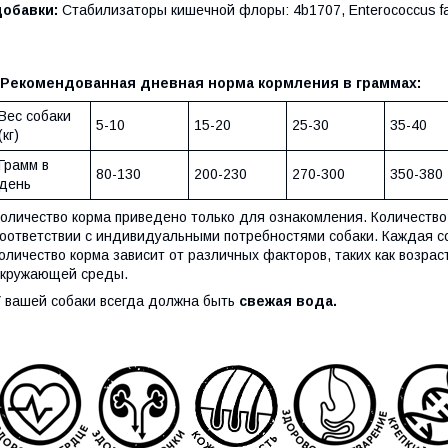
добавки:
Стабилизаторы кишечной флоры: 4b1707, Enterococcus
Рекомендованная дневная норма кормления в граммах:
Вес собаки
5-10
15-20
25-30
35-40
(кг)
Грамм в
80-130
200-230
270-300
350-380
день
оличество корма приведено только для ознакомления. Количество
оответствии с индивидуальными потребностями собаки. Каждая с
оличество корма зависит от различных факторов, таких как возрас
окружающей среды.
 вашей собаки всегда должна быть
свежая вода.