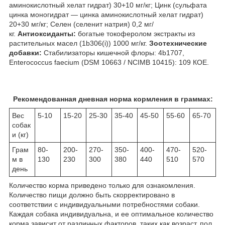
аминокислотный хелат гидрат) 30+10 мг/кг; Цинк (сульфата
цинка моногидрат — цинка аминокислотный хелат гидрат)
20+30 мг/кг; Селен (селенит натрия) 0,2 мг/
кг.
Антиоксиданты:
богатые токоферолом экстракты из
растительных масел (1b306(i)) 1000 мг/кг.
Зоотехнические
добавки:
Стабилизаторы кишечной флоры: 4b1707,
Enterococcus faecium (DSM 10663 / NCIMB 10415): 109 КОЕ.
Рекомендованная дневная норма кормления в граммах:
Вес
5-10
15-20
25-30
35-40
45-50
55-60
65-70
собак
и (кг)
Грам
80-
200-
270-
350-
400-
470-
520-
м в
130
230
300
380
440
510
570
день
Количество корма приведено только для ознакомления.
Количество пищи должно быть скорректировано в
соответствии с индивидуальными потребностями собаки.
Каждая собака индивидуальна, и ее оптимальное количество
корма зависит от различных факторов, таких как возраст, пол,