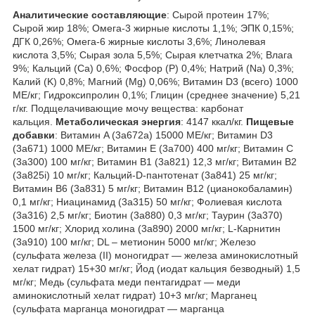
Аналитические составляющие
: Сырой протеин 17%;
Сырой жир 18%; Омега-3 жирные кислоты 1,1%; ЭПК 0,15%;
ДГК 0,26%; Омега-6 жирные кислоты 3,6%; Линолевая
кислота 3,5%; Сырая зола 5,5%; Сырая клетчатка 2%; Влага
9%; Кальций (Са) 0,6%; Фосфор (P) 0,4%; Натрий (Na) 0,3%;
Калий (K) 0,8%; Магний (Mg) 0,06%; Витамин D3 (всего) 1000
МЕ/кг; Гидроксипролин 0,1%; Глицин (среднее значение) 5,21
г/кг. Подщелачивающие мочу вещества: карбонат
кальция.
Метаболическая энергия
: 4147 ккал/кг.
Пищевые
добавки
: Витамин A (3a672a) 15000 МЕ/кг; Витамин D3
(3а671) 1000 МЕ/кг; Витамин Е (3а700) 400 мг/кг; Витамин C
(3a300) 100 мг/кг; Витамин B1 (3a821) 12,3 мг/кг; Витамин B2
(3a825i) 10 мг/кг; Кальций-D-пантотенат (3a841) 25 мг/кг;
Витамин B6 (3a831) 5 мг/кг; Витамин B12 (цианокобаламин)
0,1 мг/кг; Ниацинамид (3a315) 50 мг/кг; Фолиевая кислота
(3a316) 2,5 мг/кг; Биотин (3a880) 0,3 мг/кг; Таурин (3a370)
1500 мг/кг; Хлорид холина (3a890) 2000 мг/кг; L-Карнитин
(3a910) 100 мг/кг; DL – метионин 5000 мг/кг; Железо
(сульфата железа (II) моногидрат — железа аминокислотный
хелат гидрат) 15+30 мг/кг; Йод (иодат кальция безводный) 1,5
мг/кг; Медь (сульфата меди пентагидрат — меди
аминокислотный хелат гидрат) 10+3 мг/кг; Марганец
(сульфата марганца моногидрат — марганца