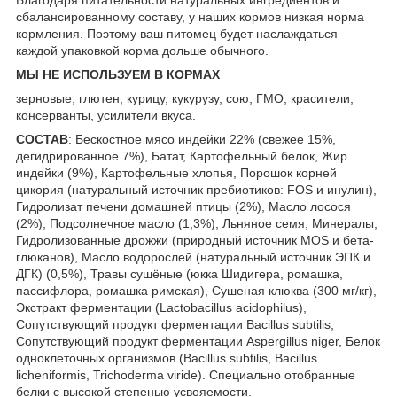
Благодаря питательности натуральных ингредиентов и
сбалансированному составу, у наших кормов низкая норма
кормления. Поэтому ваш питомец будет наслаждаться
каждой упаковкой корма дольше обычного.
МЫ НЕ ИСПОЛЬЗУЕМ В КОРМАХ
зерновые, глютен, курицу, кукурузу, сою, ГМО, красители,
консерванты, усилители вкуса.
СОСТАВ
: Бескостное мясо индейки 22% (свежее 15%,
дегидрированное 7%), Батат, Картофельный белок, Жир
индейки (9%), Картофельные хлопья, Порошок корней
цикория (натуральный источник пребиотиков: FOS и инулин),
Гидролизат печени домашней птицы (2%), Масло лосося
(2%), Подсолнечное масло (1,3%), Льняное семя, Минералы,
Гидролизованные дрожжи (природный источник MOS и бета-
глюканов), Масло водорослей (натуральный источник ЭПК и
ДГК) (0,5%), Травы сушёные (юкка Шидигера, ромашка,
пассифлора, ромашка римская), Сушеная клюква (300 мг/кг),
Экстракт ферментации (Lactobacillus acidophilus),
Сопутствующий продукт ферментации Bacillus subtilis,
Сопутствующий продукт ферментации Aspergillus niger, Белок
одноклеточных организмов (Bacillus subtilis, Bacillus
licheniformis, Trichoderma viride). Специально отобранные
белки с высокой степенью усвояемости.