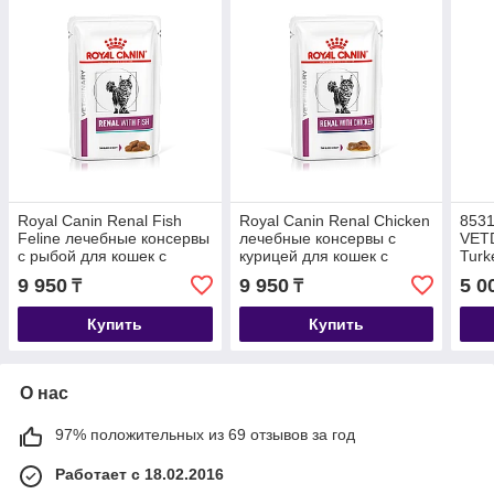
Royal Canin Renal Fish
Royal Canin Renal Chicken
853
Feline лечебные консервы
лечебные консервы с
VETD
с рыбой для кошек с
курицей для кошек с
Turk
почечной
почечной
коше
9 950
9 950
5 0
₸
₸
недостаточностью,уп.12*85г
недостаточностью, уп.
уп.4
12*85 гр
Купить
Купить
О нас
97% положительных из 69 отзывов за год
Работает с 18.02.2016