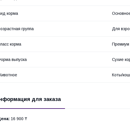
ид корма
Основное
озрастная группа
Для взро
ласс корма
Премиум
орма выпуска
Сухие ко
Животное
Коты/кош
нформация для заказа
Цена:
16 900 ₸