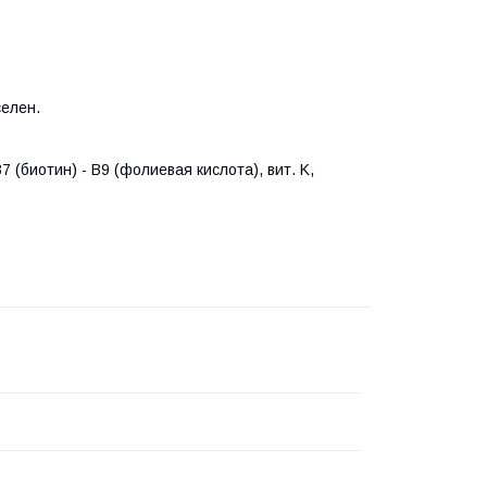
селен.
 B7 (биотин) - B9 (фолиевая кислота), вит. K,