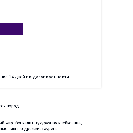
чение 14 дней
по договоренности
сех пород.
й жир, бонкалит, кукурузная клейковина,
еные пивные дрожжи, таурин.