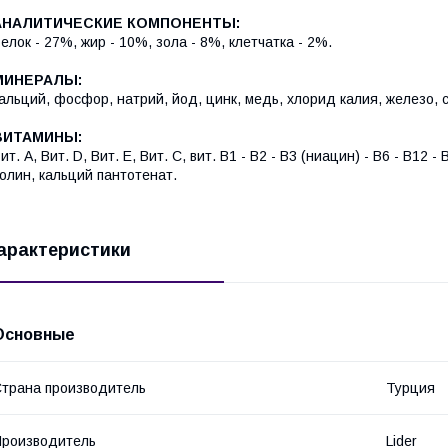
АНАЛИТИЧЕСКИЕ КОМПОНЕНТЫ:
елок - 27%, жир - 10%, зола - 8%, клетчатка - 2%.
МИНЕРАЛЫ:
альций, фосфор, натрий, йод, цинк, медь, хлорид калия, железо, 
ВИТАМИНЫ:
ит. А, Вит. D, Вит. Е, Вит. С, вит. B1 - B2 - B3 (ниацин) - B6 - B12 -
олин, кальций пантотенат.
арактеристики
Основные
трана производитель
Турция
роизводитель
Lider