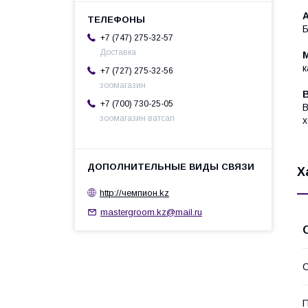
Б
+7 (747) 275-32-57
Доставка
к
+7 (727) 275-32-56
зоомагазин
+7 (700) 730-25-05
В
зоомагазин ватсап
х
Х
http://чемпион.kz
mastergroom.kz@mail.ru
С
П