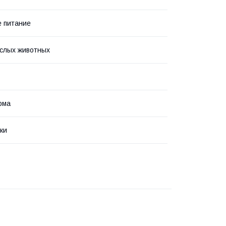
 питание
слых животных
рма
ки