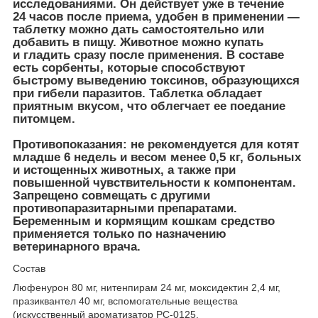
исследованиями. Он действует уже в течение
24 часов после приема, удобен в применении —
таблетку можно дать самостоятельно или
добавить в пищу. Животное можно купать
и гладить сразу после применения. В составе
есть сорбенты, которые способствуют
быстрому выведению токсинов, образующихся
при гибели паразитов. Таблетка обладает
приятным вкусом, что облегчает ее поедание
питомцем.
Противопоказания:
не рекомендуется для котят
младше 6 недель и весом менее 0,5 кг, больных
и истощенных животных, а также при
повышенной чувствительности к компонентам.
Запрещено совмещать с другими
противопаразитарными препаратами.
Беременным и кормящим кошкам средство
применяется только по назначению
ветеринарного врача.
Состав
Люфенурон 80 мг, нитенпирам 24 мг, моксидектин 2,4 мг,
празиквантел 40 мг, вспомогательные вещества
(искусственный ароматизатор РС-0125,