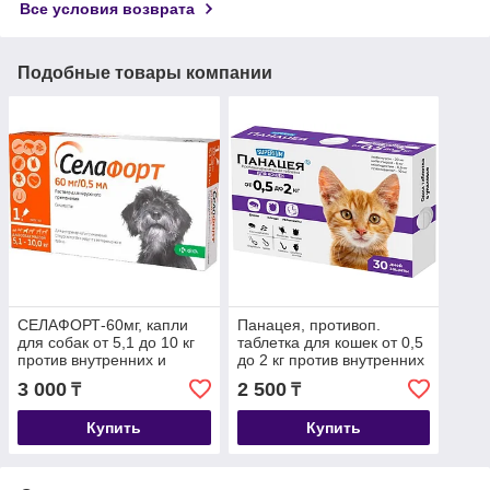
Все условия возврата
Подобные товары компании
СЕЛАФОРТ-60мг, капли
Панацея, противоп.
для собак от 5,1 до 10 кг
таблетка для кошек от 0,5
против внутренних и
до 2 кг против внутренних
внешних паразитов, уп.1
и внешних паразитов, уп.1
3 000
2 500
₸
₸
пипетка
таблетка
Купить
Купить