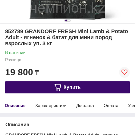
852789 GRANDORF FRESH Mini Lamb & Potato
Adult - ягненок & батат для мини пород
взрослых уп. 3 кг
В наличии
Розница
19 800
₸
Купить
Описание
Характеристики
Доставка
Оплата
Усл
Описание
GRANDORF FRESH Mini Lamb & Potato Adult - свежее