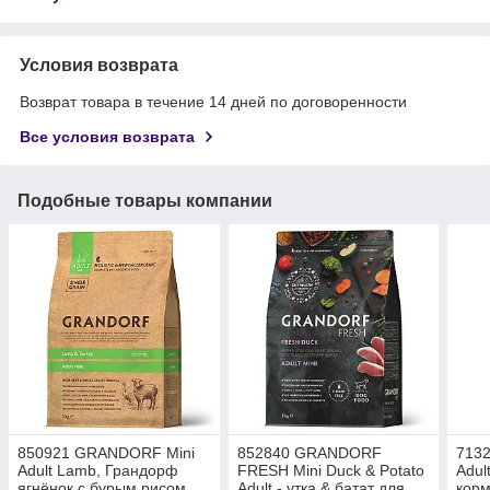
Условия возврата
Возврат товара в течение 14 дней по договоренности
Все условия возврата
Подобные товары компании
850921 GRANDORF Mini
852840 GRANDORF
7132
Adult Lamb, Грандорф
FRESH Mini Duck & Potato
Adul
ягнёнок с бурым рисом
Adult - утка & батат для
корм