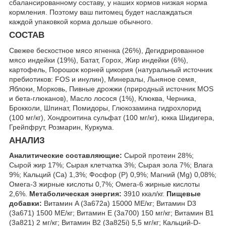
сбалансированному составу, у наших кормов низкая норма
кормления. Поэтому ваш питомец будет наслаждаться
каждой упаковкой корма дольше обычного.
СОСТАВ
Свежее бескостное мясо ягненка (26%), Дегидрированное
мясо индейки (19%), Батат, Горох, Жир индейки (6%),
картофель, Порошок корней цикория (натуральный источник
пребиотиков: FOS и инулин), Минералы, Льняное семя,
Яблоки, Морковь, Пивные дрожжи (природный источник MOS
и бета-глюканов), Масло лосося (1%), Клюква, Черника,
Брокколи, Шпинат, Помидоры, Глюкозамина гидрохлорид
(100 мг/кг), Хондроитина сульфат (100 мг/кг), юкка Шидигера,
Грейпфрут, Розмарин, Куркума.
АНАЛИЗ
Аналитические составляющие:
Сырой протеин 28%;
Сырой жир 17%; Сырая клетчатка 3%; Сырая зола 7%; Влага
9%; Кальций (Са) 1,3%; Фосфор (P) 0,9%; Магний (Mg) 0,08%;
Омега-3 жирные кислоты 0,7%; Омега-6 жирные кислоты
2,6%.
Метаболическая энергия:
3910 ккал/кг.
Пищевые
добавки:
Витамин A (3a672a) 15000 МЕ/кг; Витамин D3
(3а671) 1500 МЕ/кг; Витамин Е (3а700) 150 мг/кг; Витамин B1
(3a821) 2 мг/кг; Витамин B2 (3a825i) 5,5 мг/кг; Кальций-D-