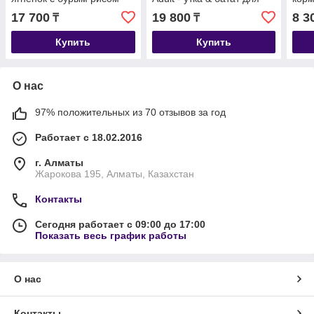
для собак мини пород,
мини от 1 года уп. 3 кг
мелк
17 700
19 800
8 3
₸
₸
уп.3 кг.
Купить
Купить
О нас
97% положительных из 70 отзывов за год
Работает с 18.02.2016
г. Алматы
Жарокова 195, Алматы, Казахстан
Контакты
Сегодня работает с 09:00 до 17:00
Показать весь график работы
О нас
Контакты