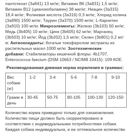
пантотенат (3a841) 13 мг/кг; Витамин B6 (3a831) 1,5 мг/кг;
Витамин B12 (цианокобаламин) 38 мкг/кг; Ниацин (3a315)
18,4 мг/кг; Фолиевая кислота (3a316) 0,3 мг/кг; Хлорид холина
(3a890) 1500 мг/кг; Таурин (3a370) 1500 мг/кг; L-Карнитин
(3a910) 100 мг/кг.
Микроэлементы:
Железо (3b103) 50 мг/кг;
Медь (3b405) 10 мг/кг; Цинк (3b605) 62 мг/кг; Марганец
(3b503) 10 мг/кг; Йод (3b202) 1,5 мг/кг; Селен (3b801) 0,2 мг/
кг.
Антиоксиданты:
богатые токоферолом экстракты из
растительных масел 1000 мг/кг.
Зоотехнические
добавки:
Стабилизаторы кишечной флоры: 4b1707,
Enterococcus faecium (DSM 10663 / NCIMB 10415): 10
9
КОЕ.
Рекомендованная дневная норма кормления в граммах:
Вес
1-2
3-4
5-6
7-8
9-10
собаки
(кг)
Грамм в
30-45
50-75
80-105
100-130
120-150
день
Количество корма приведено только для ознакомления.
Количество пищи должно быть скорректировано в
соответствии с индивидуальными потребностями собаки.
Каждая собака индивидуальна, и ее оптимальное количество