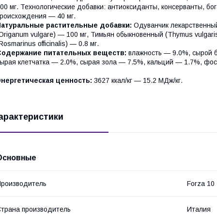
00 мг. Технологические добавки: антиоксиданты, консерванты, бо
роисхождения — 40 мг.
Натуральные растительные добавки:
Одуванчик лекарственный 
Origanum vulgare) — 100 мг, Тимьян обыкновенный (Thymus vulgar
Rosmarinus officinalis) — 0.8 мг.
Содержание питательных веществ:
влажность — 9.0%, сырой 
ырая клетчатка — 2.0%, сырая зола — 7.5%, кальций — 1.7%, фо
Энергетическая ценность:
3627 ккал/кг — 15.2 МДж/кг.
арактеристики
Основные
роизводитель
Forza 10
трана производитель
Италия