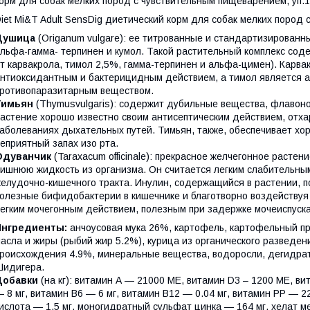
орм для собак мелких пород с чувствительным пищеварением, уп.1
iet Mi&T Adult SensDig диетический корм для собак мелких пород
Душица
(Origanum vulgare): ее титрованные и стандартизированн
льфа-гамма- терпинен и кумол. Такой растительный комплекс сод
т карвакрола, тимол 2,5%, гамма-терпинен и альфа-цимен). Карва
нтиоксидантным и бактерицидным действием, а тимол является а
ротивопаразитарным веществом.
Тимьян
(Thymusvulgaris): содержит дубильные вещества, флавон
астение хорошо известно своим антисептическим действием, отх
аболеваниях дыхательных путей. Тимьян, также, обеспечивает х
еприятный запах изо рта.
Одуванчик
(Taraxacum officinale): прекрасное желчегонное раст
ишнюю жидкость из организма. Он считается легким слабительны
елудочно-кишечного тракта. Инулин, содержащийся в растении,
олезные бифидобактерии в кишечнике и благотворно воздействуя 
егким мочегонным действием, полезным при задержке мочеиспуск
Ингредиенты:
анчоусовая мука 26%, картофель, картофельный про
асла и жиры (рыбий жир 5.2%), курица из органического разведен
роисхождения 4.9%, минеральные вещества, водоросли, дегидр
идигера.
Добавки
(на кг): витамин А — 21000 МЕ, витамин D3 – 1200 МЕ, ви
 8 мг, витамин B6 — 6 мг, витамин B12 — 0.04 мг, витамин PP — 2
ислота — 1.5 мг, моногидратный сульфат цинка — 164 мг, хелат м