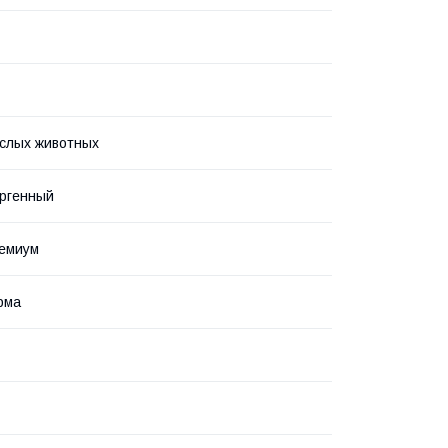
слых животных
ргенный
ремиум
рма