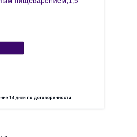
ным пищеварением,1,5
чение 14 дней
по договоренности