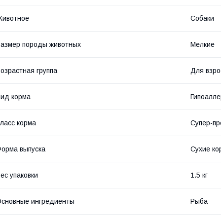
Животное
Собаки
азмер породы животных
Мелкие
озрастная группа
Для взро
ид корма
Гипоалле
ласс корма
Супер-п
орма выпуска
Сухие ко
ес упаковки
1.5 кг
сновные ингредиенты
Рыба