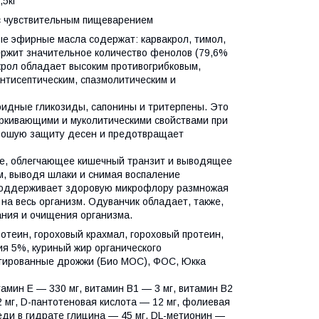
,5кг
 с чувствительным пищеварением
ые эфирные масла содержат: карвакрол, тимол,
ержит значительное количество фенолов (79,6%
крол обладает высоким противогрибковым,
нтисептическим, спазмолитическим и
оидные гликозиды, сапонины и тритерпены. Это
аркивающими и муколитическими свойствами при
орошую защиту десен и предотвращает
ение, облегчающее кишечный транзит и выводящее
м, выводя шлаки и снимая воспаление
 поддерживает здоровую микрофлору размножая
на весь организм. Одуванчик обладает, также,
ания и очищения организма.
теин, гороховый крахмал, гороховый протеин,
ия 5%, куриный жир органического
атированные дрожжи (Био МОС), ФОС, Юкка
тамин Е — 330 мг, витамин B1 — 3 мг, витамин B2
2 мг, D-пантотеновая кислота — 12 мг, фолиевая
еди в гидрате глицина — 45 мг, DL-метионин —