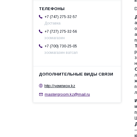
к
D
+7 (747) 275-32-57
а
Доставка
о
+7 (727) 275-32-56
а
зоомагазин
п
+7 (700) 730-25-05
р
зоомагазин ватсап
з
н
л
ж
http://чемпион.kz
п
л
mastergroom.kz@mail.ru
м
п
Ш
—
к