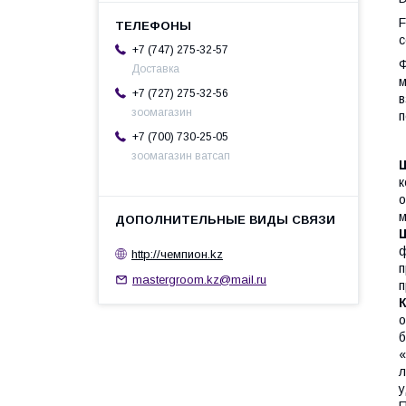
F
с
+7 (747) 275-32-57
Ф
Доставка
м
+7 (727) 275-32-56
в
зоомагазин
п
+7 (700) 730-25-05
зоомагазин ватсап
к
о
м
ф
http://чемпион.kz
п
mastergroom.kz@mail.ru
п
о
б
«
л
у
П