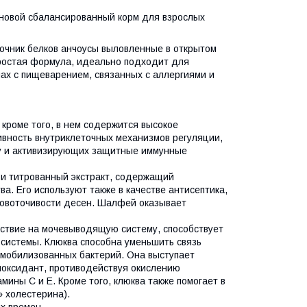
ерновой сбалансированный корм для взрослых
очник белков анчоусы выловленные в открытом
Простая формула, идеально подходит для
х с пищеварением, связанных с аллергиями и
 кроме того, в нем содержится высокое
вность внутриклеточных механизмов регуляции,
у и активизирующих защитные иммунные
ый и титрованный экстракт, содержащий
. Его используют также в качестве антисептика,
кровоточивости десен. Шалфей оказывает
йствие на мочевыводящую систему, способствует
системы. Клюква способна уменьшить связь
иммобилизованных бактерий. Она выступает
иоксидант, противодействуя окислению
мины С и Е. Кроме того, клюква также помогает в
 холестерина).
х времен.