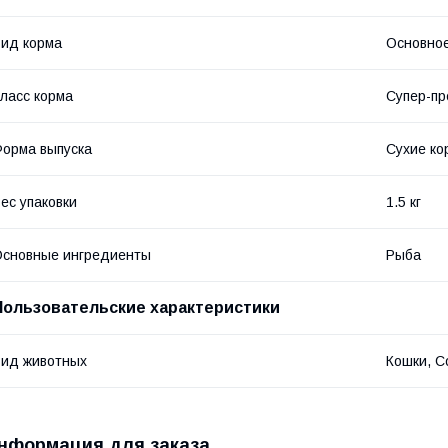
ид корма
Основное
ласс корма
Супер-п
орма выпуска
Сухие ко
ес упаковки
1.5 кг
сновные ингредиенты
Рыба
Пользовательские характеристики
ид животных
Кошки, С
нформация для заказа