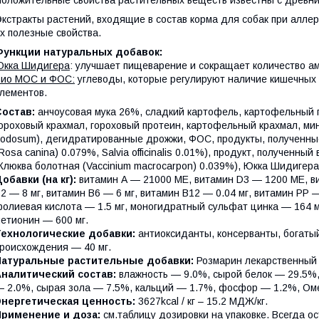
кстракты растений, входящие в состав корма для собак при алле
х полезные свойства.
Функции натуральных добавок:
Юкка Шидигера
: улучшает пищеварение и сокращает количество а
Био МОС и ФОС:
углеводы, которые регулируют наличие кишечных 
лементов.
Состав:
анчоусовая мука 26%, сладкий картофель, картофельный п
ороховый крахмал, гороховый протеин, картофельный крахмал, ми
odosum), дегидратированные дрожжи, ФОС, продукты, полученные
Rosa canina) 0.079%, Salvia officinalis 0.01%), продукт, полученн
Клюква болотная (Vaccinium macrocarpon) 0.039%), Юкка Шидигера
обавки (на кг):
витамин А — 21000 МЕ, витамин D3 — 1200 МЕ, ви
2 — 8 мг, витамин B6 — 6 мг, витамин B12 — 0.04 мг, витамин PP —
олиевая кислота — 1.5 мг, моногидратный сульфат цинка — 164 м
етионин — 600 мг.
Технологические добавки:
антиоксиданты, консерванты, богаты
роисхождения — 40 мг.
Натуральные растительные добавки:
Розмарин лекарственный (R
Аналитический состав:
влажность — 9.0%, сырой белок — 29.5%,
 2.0%, сырая зола — 7.5%, кальций — 1.7%, фосфор — 1.2%, Ом
Энергетическая ценность:
3627kcal / кг – 15.2 МДЖ/кг.
Применение и доза:
см.таблицу дозировки на упаковке. Всегда ос