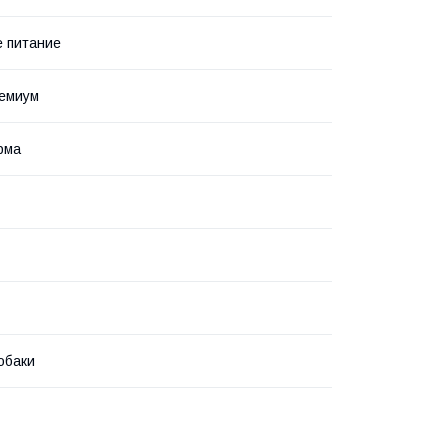
 питание
ремиум
рма
обаки