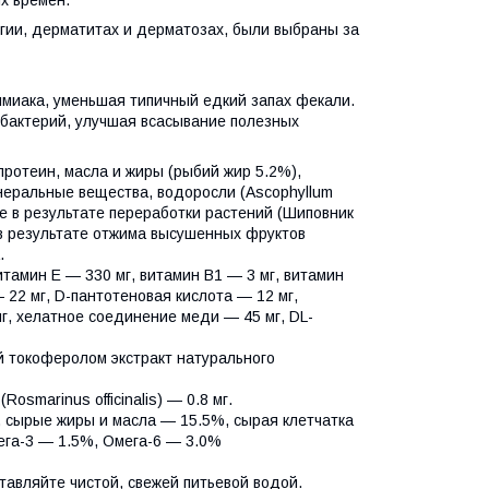
ргии, дерматитах и дерматозах, были выбраны за
ммиака, уменьшая типичный едкий запах фекали.
бактерий, улучшая всасывание полезных
ротеин, масла и жиры (рыбий жир 5.2%),
неральные вещества, водоросли (Ascophyllum
 в результате переработки растений (Шиповник
ый в результате отжима высушенных фруктов
.
тамин Е — 330 мг, витамин B1 — 3 мг, витамин
 22 мг, D-пантотеновая кислота — 12 мг,
г, хелатное соединение меди — 45 мг, DL-
й токоферолом экстракт натурального
osmarinus officinalis) — 0.8 мг.
 сырые жиры и масла — 15.5%, сырая клетчатка
ега-3 — 1.5%, Oмега-6 — 3.0%
тавляйте чистой, свежей питьевой водой.