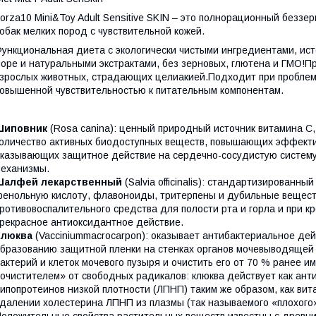
orza10 Mini&Toy Adult Sensitive SKIN – это полнорационный безз
обак мелких пород с чувствительной кожей.
ункциональная диета с экологически чистыми ингредиентами, ист
оре и натуральными экстрактами, без зерновых, глютена и ГМО!
зрослых животных, страдающих целиакией.Подходит при проблема
овышенной чувствительностью к питательным компонентам.
Шиповник
(Rosa canina): ценный природный источник витамина С,
оличество активных биодоступных веществ, повышающих эффекти
казывающих защитное действие на сердечно-сосудистую систем
еханизмы.
Шалфей лекарственный
(Salvia officinalis): стандартизированн
енольную кислоту, флавоноиды, тритерпены и дубильные вещества
ротивовоспалительного средства для полости рта и горла и при 
рекрасное антиоксидантное действие.
Клюква
(Vacciniummacrocarpon): оказывает антибактериальное де
бразованию защитной пленки на стенках органов мочевыводящей 
актерий и клеток мочевого пузыря и очистить его от 70 % ранее 
очистителем» от свободных радикалов: клюква действует как ант
ипопротеинов низкой плотности (ЛПНП) таким же образом, как вита
далении холестерина ЛПНП из плазмы (так называемого «плохого»
оложительные свойства растительных веществ известны с древни