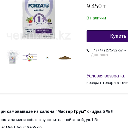
9 450 ₸
В наличии
Купить
+7 (747) 275-32-57
Доставка
возврат товара в те
ри самовывозе из салона "Мастер Грум" скидка 5 % !!!
орм для мини собак с чувствительной кожей, уп.1,5кг
iet Mi&T Adult SenSkin