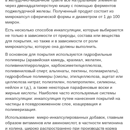
через двенадцатиперстную кишку с помощью ферментов
поджелудочной железы. Полученный продукт состоит из
микрокапсул сферической формы и диаметром от 1 до 100
микрон.
Есть несколько способов инкапсуляции, которые выбираются
не только в зависимости от природы, состава или вещества
для покрытия, но также и в зависимости от роли
микрокапсулы, которую она должны выполнить.
В основном для покрытия используются гидрофильные
полимеры (аравийская камедь, крахмал, желатин,
поливинилпирролидон, карбоксиметилцеллюлоза,
поливиниловый спирт, альгинаты, пектины, полиакрилаты),
гидрофобные полимеры (смолы, этилцеллюлоза, ацетат или
целлюлоза нитрат, полиэтилен, полипропилен, силиконы,
нейлон и т.д.), а также некоторые парафиновые воски и
жирные кислоты. Наиболее часто используемые системы
инкапсуляции: инкапсуляция путем нанесения покрытий на
частицы в псевдоожиженном слое, коацервация и
полимеризация.
Использование микро-инкапсулированных добавок, главным
образом витаминов или аминокислот, в частности метионина
и холина, широко распространено при производств корма