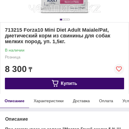
713215 Forza10 Mini Diet Adult Maiale/Pat,
диетический корм из свинины для собак
мелких пород, уп. 1,5кг.
В наличии
Розница
8 300
₸
Купить
Описание
Характеристики
Доставка
Оплата
Усл
Описание
При самовывозе из салона "Мастер Грум" скидка 5 % !!!