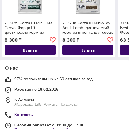
713185 Forza10 Mini Diet
713208 Forza10 Mini&Toy
7146
Cervo, Форца10
Adult Lamb, диетический
Best
диетический корм из
корм из ягнёнка для собак
Форц
оленины для собак
мелких пород, уп. 1,5кг.
для 
8 300
8 300
63 
₸
₸
мелких пород, уп. 1,5кг.
уп. 2
Купить
Купить
О нас
97% положительных из 69 отзывов за год
Работает с 18.02.2016
г. Алматы
Жарокова 195, Алматы, Казахстан
Контакты
Сегодня работает с 09:00 до 17:00