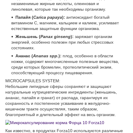
незаменимые жирные кислоты, олеиновая и
линолевая, которые так необходимы организму.
Папайя (
Carica papaya
):
антиоксидант богатый
витамином С, магнием, кальцием и калием, усиливает
естественные защитные функции организма.
Женьшень (
Panax ginseng
):
заряжает организм
энергией, особенно полезен при любых стрессовых
состояниях.
Ананас (
Ananas spp
.):
плод, особенно в области
ножки, содержит многочисленные полезные вещества,
среди которых бромелин, протеолитический энзим,
способствующий процессу пищеварения.
MICROCAPSULES SYSTEM:
Небольшие липидные сферы сохраняют и защищают
натуральные нутрицевтические ингредиенты (женьшень,
ананас, папайя и гранат) от распада, гарантируя их
сохранность и постепенное усваивание в желудочно-
кишечном тракте осуществляя, таким образом,
благоприятный и длительный эффект на весь организм.
Как известно, в продуктах Forza10 используются различные