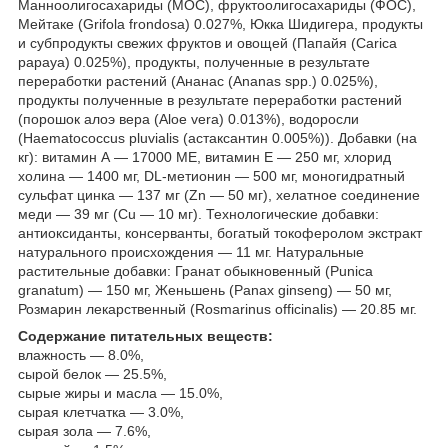
Манноолигосахариды (МОС), фруктоолигосахариды (ФОС),
Мейтаке (Grifola frondosa) 0.027%, Юкка Шидигера, продукты
и субпродукты свежих фруктов и овощей (Папайя (Carica
papaya) 0.025%), продукты, полученные в результате
переработки растений (Ананас (Ananas spp.) 0.025%),
продукты полученные в результате переработки растений
(порошок алоэ вера (Aloe vera) 0.013%), водоросли
(Haematococcus pluvialis (aстаксантин 0.005%)). Добавки (на
кг): витамин А — 17000 МЕ, витамин Е — 250 мг, хлорид
холина — 1400 мг, DL-метионин — 500 мг, моногидратный
сульфат цинка — 137 мг (Zn — 50 мг), хелатное соединение
меди — 39 мг (Cu — 10 мг). Технологические добавки:
антиоксиданты, консерванты, богатый токоферолом экстракт
натурального происхождения — 11 мг. Натуральные
растительные добавки: Гранат обыкновенный (Punica
granatum) — 150 мг, Женьшень (Panax ginseng) — 50 мг,
Розмарин лекарственный (Rosmarinus officinalis) — 20.85 мг.
Содержание питательных веществ:
влажность — 8.0%,
сырой белок — 25.5%,
сырые жиры и масла — 15.0%,
сырая клетчатка — 3.0%,
сырая зола — 7.6%,