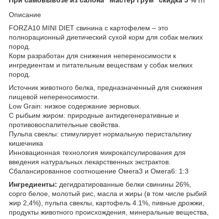
Описание
FORZA10 MINI DIET свинина с картофелем – это
полнорационный диетический сухой корм для собак мелких
пород.
Корм разработан для снижения непереносимости к
ингредиентам и питательным веществам у собак мелких
пород.
Источник животного белка, предназначенный для снижения
пищевой непереносимости.
Low Grain: низкое содержание зерновых.
С рыбьим жиром: природные антидегенеративные и
противовоспалительные свойства.
Пульпа свеклы: стимулирует нормальную перистальтику
кишечника
Инновационная технология микрокапсулирования для
введения натуральных лекарственных экстрактов.
Сбалансированное соотношение Омега3 и Омега6: 1:3
Ингредиенты:
дегидратированные белки свинины 26%,
сорго белое, молотый рис, масла и жиры (в том числе рыбий
жир 2,4%), пульпа свеклы, картофель 4.1%, пивные дрожжи,
продукты животного происхождения, минеральные вещества,