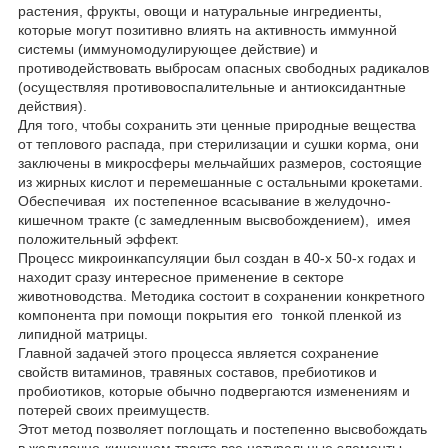
растения, фрукты, овощи и натуральные ингредиенты,
которые могут позитивно влиять на активность иммунной
системы (иммуномодулирующее действие) и
противодействовать выбросам опасных свободных радикалов
(осуществляя противовоспалительные и антиоксидантные
действия).
Для того, чтобы сохранить эти ценные природные вещества
от теплового распада, при стерилизации и сушки корма, они
заключены в микросферы мельчайших размеров, состоящие
из жирных кислот и перемешанные с остальными крокетами.
Обеспечивая их постепенное всасывание в желудочно-
кишечном тракте (с замедленным высвобождением), имея
положительный эффект.
Процесс микроинкапсуляции был создан в 40-х 50-х годах и
находит сразу интересное применение в секторе
животноводства. Методика состоит в сохранении конкретного
компонента при помощи покрытия его тонкой пленкой из
липидной матрицы.
Главной задачей этого процесса является сохранение
свойств витаминов, травяных составов, пребиотиков и
пробиотиков, которые обычно подвергаются изменениям и
потерей своих преимуществ.
Этот метод позволяет поглощать и постепенно высвобождать
в желудочно-кишечном тракте все натуральные элементы