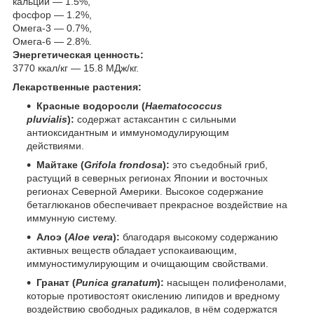
кальций — 1.5%,
фосфор — 1.2%,
Омега-3 — 0.7%,
Oмега-6 — 2.8%.
Энергетическая ценность:
3770 ккал/кг — 15.8 МДж/кг.
Лекарственные растения:
Красные водоросли (
Haematococcus
pluvialis
):
содержат астаксантин с сильными
антиоксидантным и иммуномодулирующим
действиями.
Майтаке (
Grifola frondosa
):
это съедобный гриб,
растущий в северных регионах Японии и восточных
регионах Северной Америки. Высокое содержание
бетаглюканов обеспечивает прекрасное воздействие на
иммунную систему.
Алоэ (
Aloe vera
):
благодаря высокому содержанию
активных веществ обладает успокаивающим,
иммуностимулирующим и очищающим свойствами.
Гранат (
Punica granatum
):
насыщен полифенолами,
которые противостоят окислению липидов и вредному
воздействию свободных радикалов, в нём содержатся