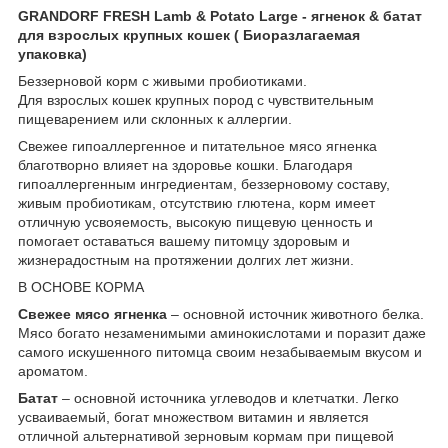
GRANDORF FRESH Lamb & Potato Large - ягненок & батат
для взрослых крупных кошек ( Биоразлагаемая
упаковка)
Беззерновой корм с живыми пробиотиками.
Для взрослых кошек крупных пород с чувствительным
пищеварением или склонных к аллергии.
Свежее гипоаллергенное и питательное мясо ягненка
благотворно влияет на здоровье кошки. Благодаря
гипоаллергенным ингредиентам, беззерновому составу,
живым пробиотикам, отсутствию глютена, корм имеет
отличную усвояемость, высокую пищевую ценность и
помогает оставаться вашему питомцу здоровым и
жизнерадостным на протяжении долгих лет жизни.
В ОСНОВЕ КОРМА
Свежее мясо ягненка
– основной источник животного белка.
Мясо богато незаменимыми аминокислотами и поразит даже
самого искушенного питомца своим незабываемым вкусом и
ароматом.
Батат
– основной источника углеводов и клетчатки. Легко
усваиваемый, богат множеством витамин и является
отличной альтернативой зерновым кормам при пищевой