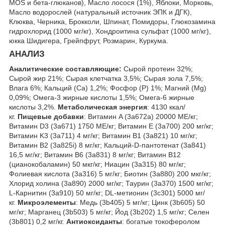
MOS и бета-глюканов), Масло лосося (1%), Яблоки, Морковь,
Масло водорослей (натуральный источник ЭПК и ДГК),
Клюква, Черника, Брокколи, Шпинат, Помидоры, Глюкозамина
гидрохлорид (1000 мг/кг), Хондроитина сульфат (1000 мг/кг),
юкка Шидигера, Грейпфрут, Розмарин, Куркума.
АНАЛИЗ
Аналитические составляющие:
Сырой протеин 32%;
Сырой жир 21%; Сырая клетчатка 3,5%; Сырая зола 7,5%;
Влага 6%; Кальций (Са) 1,2%; Фосфор (P) 1%; Магний (Mg)
0,09%; Омега-3 жирные кислоты 1,5%; Омега-6 жирные
кислоты 3,2%.
Метаболическая энергия
: 4130 ккал/
кг.
Пищевые добавки
: Витамин A (3a672a) 20000 МЕ/кг;
Витамин D3 (3а671) 1750 МЕ/кг; Витамин Е (3а700) 200 мг/кг;
Витамин K3 (3a711) 4 мг/кг; Витамин B1 (3a821) 10 мг/кг;
Витамин B2 (3a825i) 8 мг/кг; Кальций-D-пантотенат (3a841)
16,5 мг/кг; Витамин B6 (3a831) 8 мг/кг; Витамин B12
(цианокобаламин) 50 мкг/кг; Ниацин (3a315) 80 мг/кг;
Фолиевая кислота (3a316) 5 мг/кг; Биотин (3a880) 200 мкг/кг;
Хлорид холина (3a890) 2000 мг/кг; Таурин (3a370) 1500 мг/кг;
L-Карнитин (3a910) 50 мг/кг; DL-метионин (3c301) 5000 мг/
кг.
Микроэлементы
: Медь (3b405) 5 мг/кг; Цинк (3b605) 50
мг/кг; Марганец (3b503) 5 мг/кг; Йод (3b202) 1,5 мг/кг; Селен
(3b801) 0,2 мг/кг.
Антиоксиданты
: богатые токоферолом