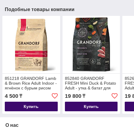
Подобные товары компании
851218 GRANDORF Lamb
852840 GRANDORF
852
& Brown Rice Adult Indoor -
FRESH Mini Duck & Potato
FRES
ягнёнок с бурым рисом
Adult - утка & батат для
Adult
для кошек, уп.400гр.
мини от 1 года уп. 3 кг
бата
4 500
19 800
19 
₸
₸
стер
уп. 2
Купить
Купить
О нас