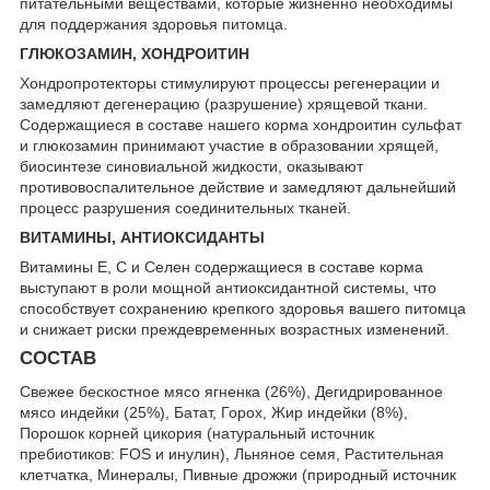
питательными веществами, которые жизненно необходимы
для поддержания здоровья питомца.
ГЛЮКОЗАМИН, ХОНДРОИТИН
Хондропротекторы стимулируют процессы регенерации и
замедляют дегенерацию (разрушение) хрящевой ткани.
Содержащиеся в составе нашего корма хондроитин сульфат
и глюкозамин принимают участие в образовании хрящей,
биосинтезе синовиальной жидкости, оказывают
противовоспалительное действие и замедляют дальнейший
процесс разрушения соединительных тканей.
ВИТАМИНЫ, АНТИОКСИДАНТЫ
Витамины Е, С и Селен содержащиеся в составе корма
выступают в роли мощной антиоксидантной системы, что
способствует сохранению крепкого здоровья вашего питомца
и снижает риски преждевременных возрастных изменений.
СОСТАВ
Свежее бескостное мясо ягненка (26%), Дегидрированное
мясо индейки (25%), Батат, Горох, Жир индейки (8%),
Порошок корней цикория (натуральный источник
пребиотиков: FOS и инулин), Льняное семя, Растительная
клетчатка, Минералы, Пивные дрожжи (природный источник