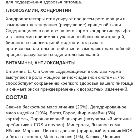
для поддержания здоровья питомца.
ГЛЮКОЗАМИН, ХОНДРОИТИН
Хондропротекторы стимулируют процессы регенерации и
замедляют дегенерацию (разрушение) хрящевой ткани.
Содержащиеся в составе нашего корма хондроитин сульфат
и глюкозамин принимают участие в образовании хрящей,
биосинтезе синовиальной жидкости, оказывают
противовоспалительное действие и замедляют дальнейший
процесс разрушения соединительных тканей.
ВИТАМИНЫ, АНТИОКСИДАНТЫ
Витамины Е, С и Селен содержащиеся в составе корма
выступают в роли мощной антиоксидантной системы, что
способствует сохранению крепкого здоровья вашего питомца
и снижает риски преждевременных возрастных изменений.
СОСТАВ
Свежее бескостное мясо ягненка (26%), Дегидрированное
мясо индейки (19%), Батат, Горох, Жир индейки (6%),
картофель, Порошок корней цикория (натуральный источник
пребиотиков: FOS и инулин), Минералы, Льняное семя,
Яблоки, Морковь, Пивные дрожжи (природный источник MOS
и бета-глюканов), Масло лосося (1%), Клюква, Черника,