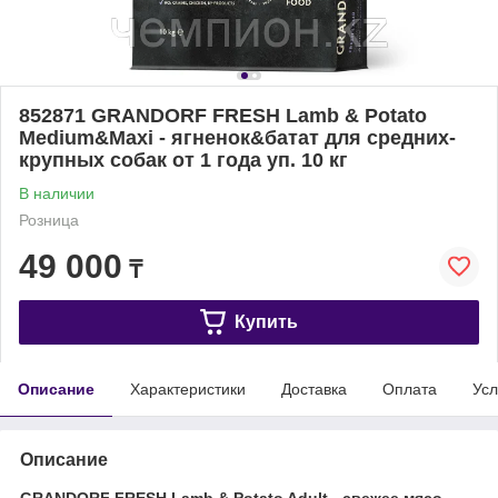
852871 GRANDORF FRESH Lamb & Potato
Medium&Maxi - ягненок&батат для средних-
крупных собак от 1 года уп. 10 кг
В наличии
Розница
49 000
₸
Купить
Описание
Характеристики
Доставка
Оплата
Усл
Описание
GRANDORF FRESH Lamb & Potato Adult - свежее мясо