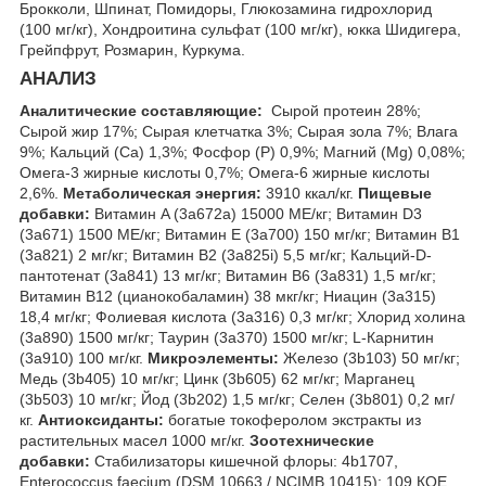
Брокколи, Шпинат, Помидоры, Глюкозамина гидрохлорид
(100 мг/кг), Хондроитина сульфат (100 мг/кг), юкка Шидигера,
Грейпфрут, Розмарин, Куркума.
АНАЛИЗ
Аналитические составляющие:
Сырой протеин 28%;
Сырой жир 17%; Сырая клетчатка 3%; Сырая зола 7%; Влага
9%; Кальций (Са) 1,3%; Фосфор (P) 0,9%; Магний (Mg) 0,08%;
Омега-3 жирные кислоты 0,7%; Омега-6 жирные кислоты
2,6%.
Метаболическая энергия:
3910 ккал/кг.
Пищевые
добавки:
Витамин A (3a672a) 15000 МЕ/кг; Витамин D3
(3а671) 1500 МЕ/кг; Витамин Е (3а700) 150 мг/кг; Витамин B1
(3a821) 2 мг/кг; Витамин B2 (3a825i) 5,5 мг/кг; Кальций-D-
пантотенат (3a841) 13 мг/кг; Витамин B6 (3a831) 1,5 мг/кг;
Витамин B12 (цианокобаламин) 38 мкг/кг; Ниацин (3a315)
18,4 мг/кг; Фолиевая кислота (3a316) 0,3 мг/кг; Хлорид холина
(3a890) 1500 мг/кг; Таурин (3a370) 1500 мг/кг; L-Карнитин
(3a910) 100 мг/кг.
Микроэлементы:
Железо (3b103) 50 мг/кг;
Медь (3b405) 10 мг/кг; Цинк (3b605) 62 мг/кг; Марганец
(3b503) 10 мг/кг; Йод (3b202) 1,5 мг/кг; Селен (3b801) 0,2 мг/
кг.
Антиоксиданты:
богатые токоферолом экстракты из
растительных масел 1000 мг/кг.
Зоотехнические
добавки:
Стабилизаторы кишечной флоры: 4b1707,
Enterococcus faecium (DSM 10663 / NCIMB 10415): 10
9
КОЕ.