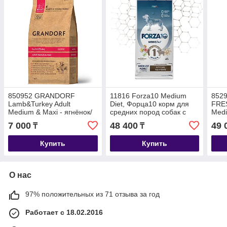
850952 GRANDORF
11816 Forza10 Medium
852
Lamb&Turkey Adult
Diet, Форца10 корм для
FRES
Medium & Maxi - ягнёнок/
средних пород собак с
Medi
индейка с бурым рисом
ягненком, уп.12кг.
бата
7 000
48 400
49 
₸
₸
для средних, крупных,
круп
уп.1 кг.
Купить
Купить
О нас
97% положительных из 71 отзыва за год
Работает с 18.02.2016