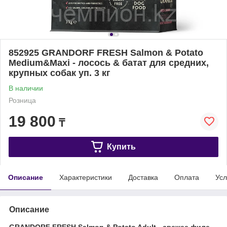
852925 GRANDORF FRESH Salmon & Potato
Medium&Maxi - лосось & батат для средних,
крупных собак уп. 3 кг
В наличии
Розница
19 800
₸
Купить
Описание
Характеристики
Доставка
Оплата
Усл
Описание
GRANDORF FRESH Salmon & Potato Adult - свежее филе