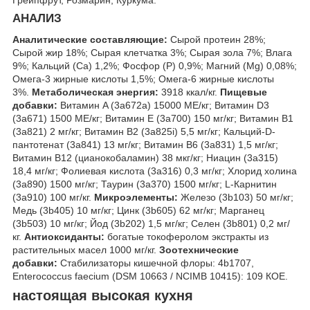
АНАЛИЗ
Аналитические составляющие:
Сырой протеин 28%;
Сырой жир 18%; Сырая клетчатка 3%; Сырая зола 7%; Влага
9%; Кальций (Са) 1,2%; Фосфор (P) 0,9%; Магний (Mg) 0,08%;
Омега-3 жирные кислоты 1,5%; Омега-6 жирные кислоты
3%.
Метаболическая энергия:
3918 ккал/кг.
Пищевые
добавки:
Витамин A (3a672a) 15000 МЕ/кг; Витамин D3
(3а671) 1500 МЕ/кг; Витамин Е (3а700) 150 мг/кг; Витамин B1
(3a821) 2 мг/кг; Витамин B2 (3a825i) 5,5 мг/кг; Кальций-D-
пантотенат (3a841) 13 мг/кг; Витамин B6 (3a831) 1,5 мг/кг;
Витамин B12 (цианокобаламин) 38 мкг/кг; Ниацин (3a315)
18,4 мг/кг; Фолиевая кислота (3a316) 0,3 мг/кг; Хлорид холина
(3a890) 1500 мг/кг; Таурин (3a370) 1500 мг/кг; L-Карнитин
(3a910) 100 мг/кг.
Микроэлементы:
Железо (3b103) 50 мг/кг;
Медь (3b405) 10 мг/кг; Цинк (3b605) 62 мг/кг; Марганец
(3b503) 10 мг/кг; Йод (3b202) 1,5 мг/кг; Селен (3b801) 0,2 мг/
кг.
Антиоксиданты:
богатые токоферолом экстракты из
растительных масел 1000 мг/кг.
Зоотехнические
добавки:
Стабилизаторы кишечной флоры: 4b1707,
Enterococcus faecium (DSM 10663 / NCIMB 10415): 10
9
КОЕ.
настоящая высокая кухня