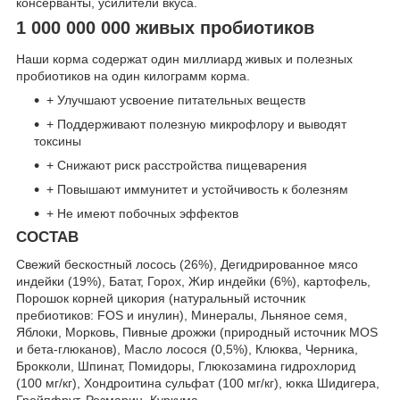
консерванты, усилители вкуса.
1 000 000 000 живых пробиотиков
Наши корма содержат один миллиард живых и полезных
пробиотиков на один килограмм корма.
+ Улучшают усвоение питательных веществ
+ Поддерживают полезную микрофлору и выводят
токсины
+ Снижают риск расстройства пищеварения
+ Повышают иммунитет и устойчивость к болезням
+ Не имеют побочных эффектов
СОСТАВ
Свежий бескостный лосось (26%), Дегидрированное мясо
индейки (19%), Батат, Горох, Жир индейки (6%), картофель,
Порошок корней цикория (натуральный источник
пребиотиков: FOS и инулин), Минералы, Льняное семя,
Яблоки, Морковь, Пивные дрожжи (природный источник MOS
и бета-глюканов), Масло лосося (0,5%), Клюква, Черника,
Брокколи, Шпинат, Помидоры, Глюкозамина гидрохлорид
(100 мг/кг), Хондроитина сульфат (100 мг/кг), юкка Шидигера,
Грейпфрут, Розмарин, Куркума.