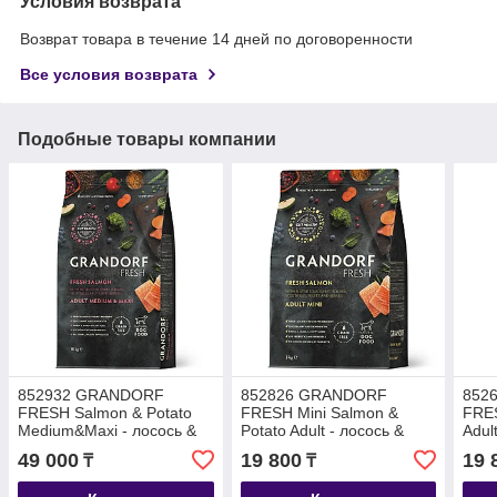
Условия возврата
Возврат товара в течение 14 дней по договоренности
Все условия возврата
Подобные товары компании
852932 GRANDORF
852826 GRANDORF
852
FRESH Salmon & Potato
FRESH Mini Salmon &
FRES
Medium&Maxi - лосось &
Potato Adult - лосось &
Adult
батат для средних,
батат для мини пород уп.
бата
49 000
19 800
19 
₸
₸
крупных собак уп. 10 кг
3 кг
стер
уп. 2