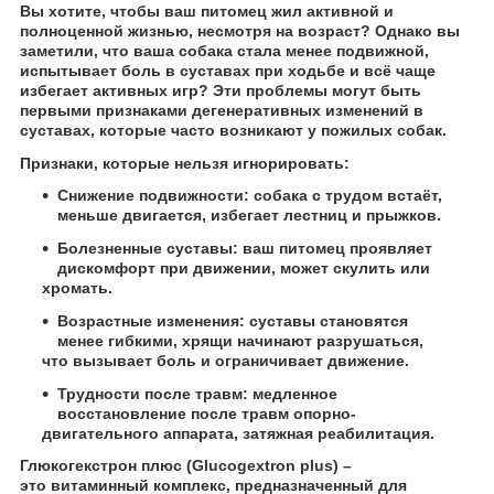
Вы хотите, чтобы ваш питомец жил активной и
полноценной жизнью, несмотря на возраст? Однако вы
заметили, что ваша собака стала менее подвижной,
испытывает боль в суставах при ходьбе и всё чаще
избегает активных игр? Эти проблемы могут быть
первыми признаками дегенеративных изменений в
суставах, которые часто возникают у пожилых собак.
Признаки, которые нельзя игнорировать:
Снижение подвижности:
собака с трудом встаёт,
меньше двигается, избегает лестниц и прыжков.
Болезненные суставы:
ваш питомец проявляет
дискомфорт при движении, может скулить или
хромать.
Возрастные изменения:
суставы становятся
менее гибкими, хрящи начинают разрушаться,
что вызывает боль и ограничивает движение.
Трудности после травм:
медленное
восстановление после травм опорно-
двигательного аппарата, затяжная реабилитация.
Глюкогекстрон плюс (
Glucogextron
plus
) –
это
витаминный комплекс, предназначенный для