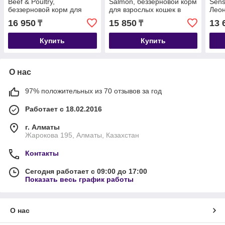
Beef & Poultry,
Salmon, беззерновой корм
Sens
беззерновой корм для
для взрослых кошек в
Леон
взрослых кошек, говядина
возрасте с лососем, уп.1,8
чувс
16 950
15 850
13 
₸
₸
с птицей, уп.1,5 кг.
кг.
ягне
Купить
Купить
О нас
97% положительных из 70 отзывов за год
Работает с 18.02.2016
г. Алматы
Жарокова 195, Алматы, Казахстан
Контакты
Сегодня работает с 09:00 до 17:00
Показать весь график работы
О нас