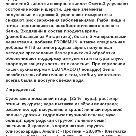
ленолевой кислоты и жирных кислот Омега-3 улучшают
состояние кожи и шерсти. Ценные элементы,
полученные из дрожжей, укрепляют иммунитет и
снижают риск заражения заболеваниями. Рыба, яйца и
птица - поставщики высокобиологического ценного
белка. Входящий в состав продукта криль
(ракообразные из Антарктики), богатый минеральными
веществами, добавка PROIMMUN, а также специальная
добавка VITIS из виноградных зёрен, полученная
методом прессования без термической обработки
обеспечивают поддержку иммунитета и натуральную,
здоровую защиту клеток от окисления. При кормлении
кошек сухим кормом LEONARDO (Леонардо) Senior
позаботьтесь обязательно о том, чтобы у животного
всегда была в доступе свежая вода.
Ингредиенты:
Сухое мясо домашней птицы (25 % - кура), рис; жир
птицы; кукуруза; ядра вытяжка из зёрен винограда;
ржаной солод; высушенный криль; яичный порошок;
пивные дрожжи; гидролизат куриной печени; мука
сельди; цареградский стручок; льняное семя;
пшеничный крахмал; хлорид натрия; фрукто-
олигосахариды. Анализ: - Протеин – 28,00% - Клетчатка