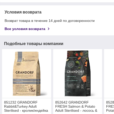
Условия возврата
Возврат товара в течение 14 дней по договоренности
Все условия возврата
Подобные товары компании
851232 GRANDORF
852642 GRANDORF
852
Rabbit&Turkey Adult
FRESH Salmon & Potato
FRES
Sterilised - кролик/индейка
Adult Sterilised - лосось &
Pota