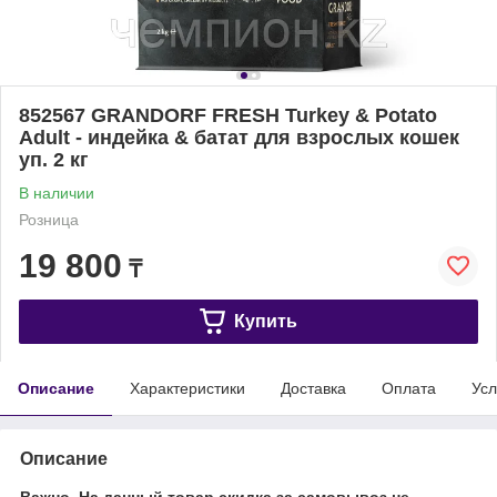
852567 GRANDORF FRESH Turkey & Potato
Adult - индейка & батат для взрослых кошек
уп. 2 кг
В наличии
Розница
19 800
₸
Купить
Описание
Характеристики
Доставка
Оплата
Усл
Описание
Важно. На данный товар скидка за самовывоз не