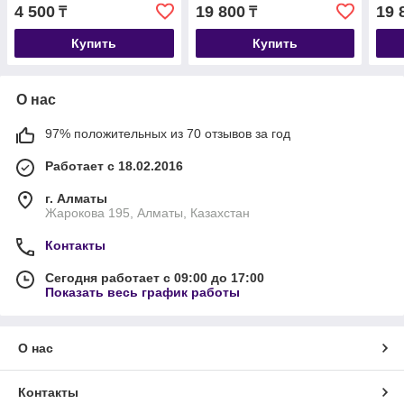
для взрослых
батат для
бата
4 500
19 800
19 
₸
₸
стерилизованных кошек,
стерилизованных кошек
3 кг
уп.400гр.
уп. 2 кг
Купить
Купить
О нас
97% положительных из 70 отзывов за год
Работает с 18.02.2016
г. Алматы
Жарокова 195, Алматы, Казахстан
Контакты
Сегодня работает с 09:00 до 17:00
Показать весь график работы
О нас
Контакты