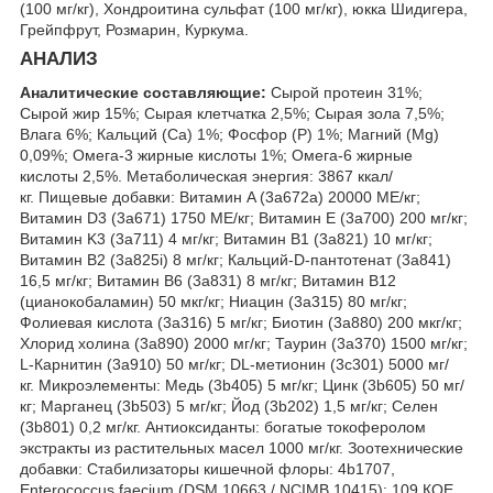
(100 мг/кг), Хондроитина сульфат (100 мг/кг), юкка Шидигера,
Грейпфрут, Розмарин, Куркума.
АНАЛИЗ
Аналитические составляющие:
Сырой протеин 31%;
Сырой жир 15%; Сырая клетчатка 2,5%; Сырая зола 7,5%;
Влага 6%; Кальций (Са) 1%; Фосфор (P) 1%; Магний (Mg)
0,09%; Омега-3 жирные кислоты 1%; Омега-6 жирные
кислоты 2,5%. Метаболическая энергия: 3867 ккал/
кг. Пищевые добавки: Витамин A (3a672a) 20000 МЕ/кг;
Витамин D3 (3а671) 1750 МЕ/кг; Витамин Е (3а700) 200 мг/кг;
Витамин K3 (3a711) 4 мг/кг; Витамин B1 (3a821) 10 мг/кг;
Витамин B2 (3a825i) 8 мг/кг; Кальций-D-пантотенат (3a841)
16,5 мг/кг; Витамин B6 (3a831) 8 мг/кг; Витамин B12
(цианокобаламин) 50 мкг/кг; Ниацин (3a315) 80 мг/кг;
Фолиевая кислота (3a316) 5 мг/кг; Биотин (3a880) 200 мкг/кг;
Хлорид холина (3a890) 2000 мг/кг; Таурин (3a370) 1500 мг/кг;
L-Карнитин (3a910) 50 мг/кг; DL-метионин (3c301) 5000 мг/
кг. Микроэлементы: Медь (3b405) 5 мг/кг; Цинк (3b605) 50 мг/
кг; Марганец (3b503) 5 мг/кг; Йод (3b202) 1,5 мг/кг; Селен
(3b801) 0,2 мг/кг. Антиоксиданты: богатые токоферолом
экстракты из растительных масел 1000 мг/кг. Зоотехнические
добавки: Стабилизаторы кишечной флоры: 4b1707,
Enterococcus faecium (DSM 10663 / NCIMB 10415): 10
9
КОЕ.