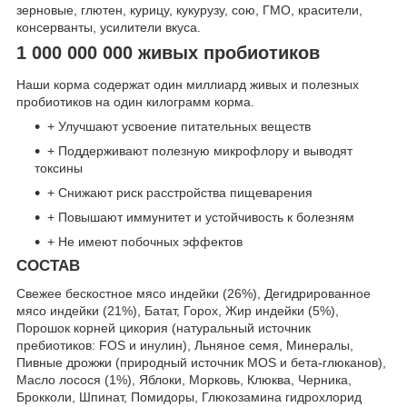
зерновые, глютен, курицу, кукурузу, сою, ГМО, красители,
консерванты, усилители вкуса.
1 000 000 000 живых пробиотиков
Наши корма содержат один миллиард живых и полезных
пробиотиков на один килограмм корма.
+ Улучшают усвоение питательных веществ
+ Поддерживают полезную микрофлору и выводят
токсины
+ Снижают риск расстройства пищеварения
+ Повышают иммунитет и устойчивость к болезням
+ Не имеют побочных эффектов
СОСТАВ
Свежее бескостное мясо индейки (26%), Дегидрированное
мясо индейки (21%), Батат, Горох, Жир индейки (5%),
Порошок корней цикория (натуральный источник
пребиотиков: FOS и инулин), Льняное семя, Минералы,
Пивные дрожжи (природный источник MOS и бета-глюканов),
Масло лосося (1%), Яблоки, Морковь, Клюква, Черника,
Брокколи, Шпинат, Помидоры, Глюкозамина гидрохлорид