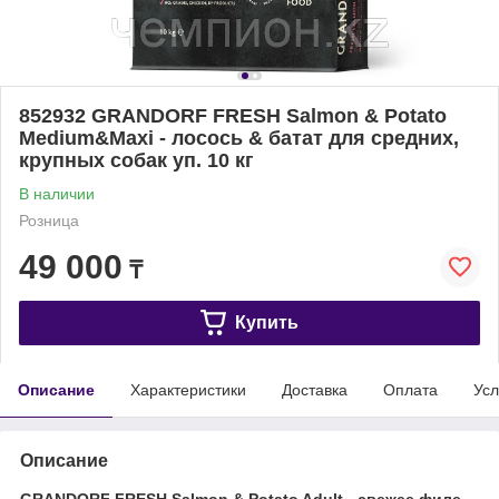
852932 GRANDORF FRESH Salmon & Potato
Medium&Maxi - лосось & батат для средних,
крупных собак уп. 10 кг
В наличии
Розница
49 000
₸
Купить
Описание
Характеристики
Доставка
Оплата
Усл
Описание
GRANDORF FRESH Salmon & Potato Adult - свежее филе