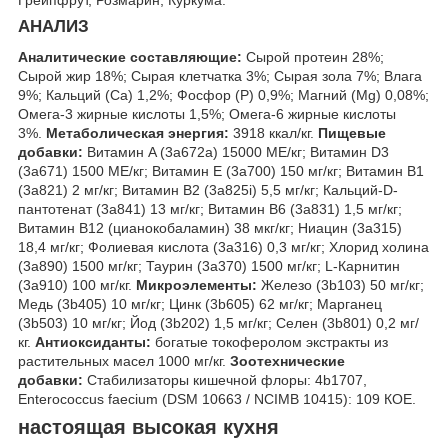
АНАЛИЗ
Аналитические составляющие:
Сырой протеин 28%;
Сырой жир 18%; Сырая клетчатка 3%; Сырая зола 7%; Влага
9%; Кальций (Са) 1,2%; Фосфор (P) 0,9%; Магний (Mg) 0,08%;
Омега-3 жирные кислоты 1,5%; Омега-6 жирные кислоты
3%.
Метаболическая энергия:
3918 ккал/кг.
Пищевые
добавки:
Витамин A (3a672a) 15000 МЕ/кг; Витамин D3
(3а671) 1500 МЕ/кг; Витамин Е (3а700) 150 мг/кг; Витамин B1
(3a821) 2 мг/кг; Витамин B2 (3a825i) 5,5 мг/кг; Кальций-D-
пантотенат (3a841) 13 мг/кг; Витамин B6 (3a831) 1,5 мг/кг;
Витамин B12 (цианокобаламин) 38 мкг/кг; Ниацин (3a315)
18,4 мг/кг; Фолиевая кислота (3a316) 0,3 мг/кг; Хлорид холина
(3a890) 1500 мг/кг; Таурин (3a370) 1500 мг/кг; L-Карнитин
(3a910) 100 мг/кг.
Микроэлементы:
Железо (3b103) 50 мг/кг;
Медь (3b405) 10 мг/кг; Цинк (3b605) 62 мг/кг; Марганец
(3b503) 10 мг/кг; Йод (3b202) 1,5 мг/кг; Селен (3b801) 0,2 мг/
кг.
Антиоксиданты:
богатые токоферолом экстракты из
растительных масел 1000 мг/кг.
Зоотехнические
добавки:
Стабилизаторы кишечной флоры: 4b1707,
Enterococcus faecium (DSM 10663 / NCIMB 10415): 10
9
КОЕ.
настоящая высокая кухня