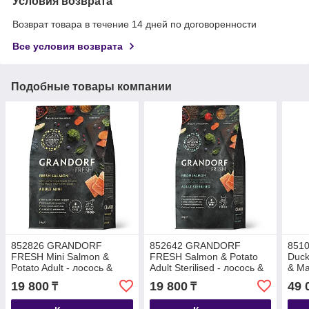
Условия возврата
Возврат товара в течение 14 дней по договоренности
Все условия возврата
Подобные товары компании
852826 GRANDORF
852642 GRANDORF
85105
FRESH Mini Salmon &
FRESH Salmon & Potato
Duck
Potato Adult - лосось &
Adult Sterilised - лосось &
& Ma
батат для мини пород уп.
батат для
бата
19 800
19 800
49 
₸
₸
3 кг
стерилизованных кошек
круп
уп. 2 кг