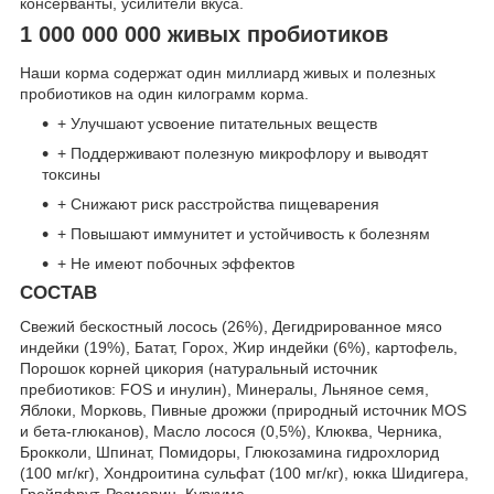
консерванты, усилители вкуса.
1 000 000 000 живых пробиотиков
Наши корма содержат один миллиард живых и полезных
пробиотиков на один килограмм корма.
+ Улучшают усвоение питательных веществ
+ Поддерживают полезную микрофлору и выводят
токсины
+ Снижают риск расстройства пищеварения
+ Повышают иммунитет и устойчивость к болезням
+ Не имеют побочных эффектов
СОСТАВ
Свежий бескостный лосось (26%), Дегидрированное мясо
индейки (19%), Батат, Горох, Жир индейки (6%), картофель,
Порошок корней цикория (натуральный источник
пребиотиков: FOS и инулин), Минералы, Льняное семя,
Яблоки, Морковь, Пивные дрожжи (природный источник MOS
и бета-глюканов), Масло лосося (0,5%), Клюква, Черника,
Брокколи, Шпинат, Помидоры, Глюкозамина гидрохлорид
(100 мг/кг), Хондроитина сульфат (100 мг/кг), юкка Шидигера,
Грейпфрут, Розмарин, Куркума.