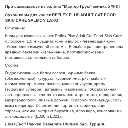
При самовывозе из салона "Мастер Грум" скидка 5 % !!!
Сухой корм для кошек REFLEX PLUS ADULT CAT FOOD
SKIN CARE SALMON 1,5KG
Описание:
Корм для взрослых кошек Reflex Plus Adult Cat Food Skin Care
с лососем, 1,5 кг -Защита кожи и волос -Регенерация кожи
-Укрепление иммунной системы -Борьба с распространением
вредных бактерий -Увлажнение, противогрибковое и
противовоспалительное действие.
Состав:
Гидролизованные белки лосося, куриные белки
(обезвоженные), кукуруза, куриный жир, рис, рыбный
ароматизатор, масло лосося, масло анчоусов, криль
(эуфаузия суперба), витамины и минералы, обработанная
лигноцеллюлоза, клетчатка сахарного тростника, подорожник,
микроводоросли, пивные дрожжи, Ксилоолигосахариды, соль,
юкка шидигера, DL-метионин, аргинин, фенилаланин,
тирозин, клюква, экстракт бархатцев, алоэ вера, консерванты-
антиоксиданты (Е320 и Е321).
Lider Evcil Hayvan Beslenme Urunleri San, Турция.