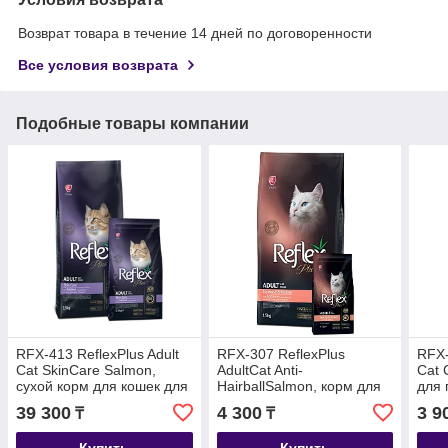
Возврат товара в течение 14 дней по договоренности
Все условия возврата
Подобные товары компании
RFX-413 ReflexPlus Adult
RFX-307 ReflexPlus
RFX-
Cat SkinCare Salmon,
AdultCat Anti-
Cat 
сухой корм для кошек для
HairballSalmon, корм для
для 
здоровой кожи с
выведения шерсти у
с ло
39 300
4 300
3 9
₸
₸
лососем,уп.15кг
взрослых кошек с
лососем,уп.1.5кг