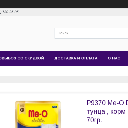
0) 730-25-05
ОВЫВОЗ СО СКИДКОЙ
ДОСТАВКА И ОПЛАТА
О НАС
P9370 Ме-О D
тунца , корм
70гр.