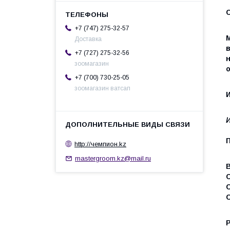
+7 (747) 275-32-57
Доставка
+7 (727) 275-32-56
зоомагазин
+7 (700) 730-25-05
зоомагазин ватсап
http://чемпион.kz
mastergroom.kz@mail.ru
В
С
Р