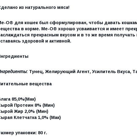
Сделано из натурального мяса!
Ме-О® для кошек был сформулирован, чтобы давать кошка
вещества в корме. Me-O® хорошо усваивается и имеет прек
наслаждаться прекрасным вкусом и в то же время получат
оставаясь здоровой и активной.
Ингредиенты
Ингредиенты:
Тунец, Желирующий Агент, Усилитель Вкуса, 
Питательные вещества
лага 85,0%(Мак)
Сырой Протеин 8% (Мин)
Сырой Жир 2,0% (Мин)
ырая Клетчатка 1,0% (Мак)
азмер упаковки: 80 г.