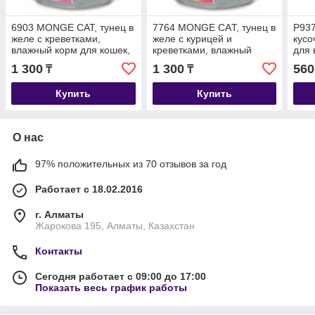
6903 MONGE CAT, тунец в
7764 MONGE CAТ, тунец в
P937
желе с креветками,
желе с курицей и
кусо
влажный корм для кошек,
креветками, влажный
для 
пауч 80гр.
корм для кошек, пауч
70гр
1 300
1 300
560
₸
₸
80гр.
Купить
Купить
О нас
97% положительных из 70 отзывов за год
Работает с 18.02.2016
г. Алматы
Жарокова 195, Алматы, Казахстан
Контакты
Сегодня работает с 09:00 до 17:00
Показать весь график работы