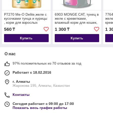
P7270 Ме-О Delite,желе с
6903 MONGE CAT, тунец в
7764
кусочками тунца и курицы
желе с креветками,
желе
, корм для взрослых
влажный корм для кошек,
крев
кошек, пауч 70гр.
пауч 80гр.
корм
560
1 300
1 3
₸
₸
80гр
Купить
Купить
О нас
97% положительных из 70 отзывов за год
Работает с 18.02.2016
г. Алматы
Жарокова 195, Алматы, Казахстан
Контакты
Сегодня работает с 09:00 до 17:00
Показать весь график работы