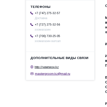
+7 (747) 275-32-57
Доставка
+7 (727) 275-32-56
зоомагазин
+7 (700) 730-25-05
зоомагазин ватсап
http://чемпион.kz
mastergroom.kz@mail.ru
В
С
Р