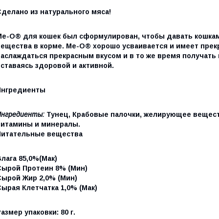
Сделано из натурального мяса!
Ме-О® для кошек был сформулирован, чтобы давать кошка
вещества в корме. Me-O® хорошо усваивается и имеет прек
наслаждаться прекрасным вкусом и в то же время получат
оставаясь здоровой и активной.
Ингредиенты
Ингредиенты:
Тунец, Крабовые палочки, желирующее веществ
витамины и минералы.
Питательные вещества
лага 85,0%(Мак)
Сырой Протеин 8% (Мин)
Сырой Жир 2,0% (Мин)
ырая Клетчатка 1,0% (Мак)
азмер упаковки: 80 г.