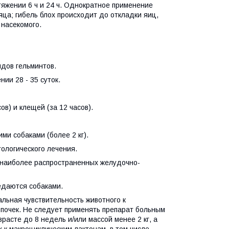
яжении 6 ч и 24 ч. Однократное применение
ца; гибель блох происходит до откладки яиц,
 насекомого.
идов гельминтов.
нии 28 - 35 суток.
ов) и клещей (за 12 часов).
ми собаками (более 2 кг).
ологического лечения.
 наиболее распространенных желудочно-
едаются собаками.
ьная чувствительность животного к
почек. Не следует применять препарат больным
асте до 8 недель и/или массой менее 2 кг, а