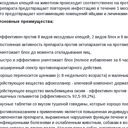
ксодовых клещей на животном происходит соответственно на прот
репарата предотвращает повторную инфестацию в течение 1 меся
то предотвращает контаминацию помещений яйцами и личинками
Основные преимущества:
ффективен против 8 видов иксодовых клещей, 2 видов блох и 6 в
остоянная активность препарата против эктопаразитов на протяже
ничтожает блох до момента откладывания яиц.
ыстро и эффективно уничтожает блох (полное избавление за 6 час
асширенный спектр противопаразитарного действия.
орошо переносится щенками (с 8-недельного возраста) и маленьки
ействующее вещество афоксоланер - ключевой компонент дермат
ействующее вещество мильбемицина оксим - эффективен против
ишечных гельминтов (эффективность 92,5-99,2%).
кусные таблетки со вкусом тушеной говядины, которые хорошо по
ротивопоказанием к применению является повышенная индивидуал
омпонентам препарата, выраженные нарушения функции печени и 
нфекционными болезнями и ослабленным животным, собакам в возр