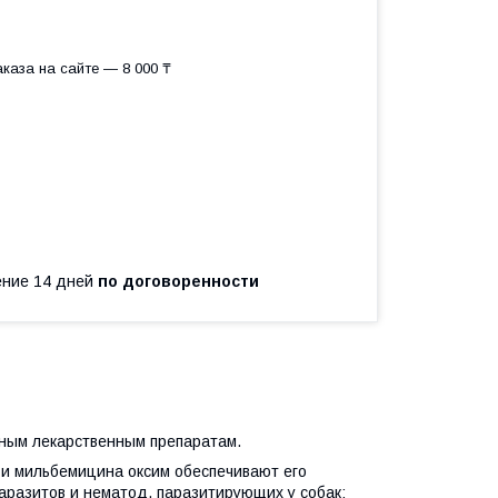
каза на сайте — 8 000 ₸
чение 14 дней
по договоренности
рным лекарственным препаратам.
 и мильбемицина оксим обеспечивают его
аразитов и нематод, паразитирующих у собак: