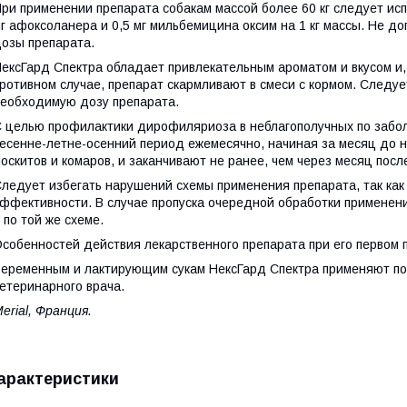
ри применении препарата собакам массой более 60 кг следует исп
г афоксоланера и 0,5 мг мильбемицина оксим на 1 кг массы. Не д
озы препарата.
ексГард Спектра обладает привлекательным ароматом и вкусом и, 
ротивном случае, препарат скармливают в смеси с кормом. Следуе
еобходимую дозу препарата.
 целью профилактики дирофиляриоза в неблагополучных по забо
есенне-летне-осенний период ежемесячно, начиная за месяц до н
оскитов и комаров, и заканчивают не ранее, чем через месяц посл
ледует избегать нарушений схемы применения препарата, так как 
ффективности. В случае пропуска очередной обработки применени
 по той же схеме.
собенностей действия лекарственного препарата при его первом 
еременным и лактирующим сукам НексГард Спектра применяют по
етеринарного врача.
erial, Франция.
арактеристики