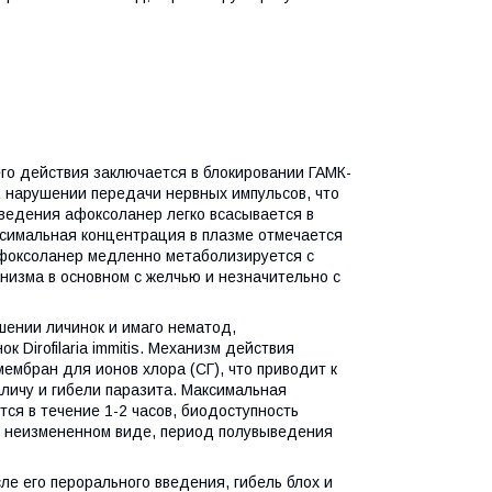
его действия заключается в блокировании ГАМК-
, нарушении передачи нервных импульсов, что
введения афоксоланер легко всасывается в
ксимальная концентрация в плазме отмечается
Афоксоланер медленно метаболизируется с
низма в основном с желчью и незначительно с
шении личинок и имаго нематод,
 Dirofilaria immitis. Механизм действия
мбран для ионов хлора (СГ), что приводит к
личу и гибели паразита. Максимальная
ся в течение 1-2 часов, биодоступность
в неизмененном виде, период полувыведения
е его перорального введения, гибель блох и