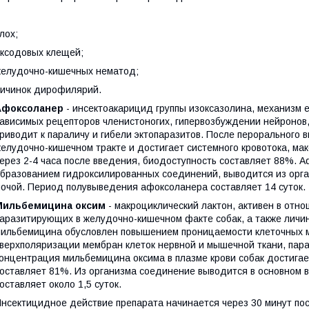
лох;
ксодовых клещей;
елудочно-кишечных нематод;
ичинок дирофилярий.
Афоксоланер
- инсектоакарицид группы изоксазолина, механизм 
ависимых рецепторов членистоногих, гипервозбуждении нейронов
риводит к параличу и гибели эктопаразитов. После перорального 
елудочно-кишечном тракте и достигает системного кровотока, ма
ерез 2-4 часа после введения, биодоступность составляет 88%. 
бразованием гидроксилированных соединений, выводится из орга
очой. Период полувыведения афоксоланера составляет 14 суток.
Мильбемицина оксим
- макроциклический лактон, активен в отно
аразитирующих в желудочно-кишечном факте собак, а также личинок
ильбемицина обусловлен повышением проницаемости клеточных ме
верхполяризации мембран клеток нервной и мышечной ткани, пара
онцентрация мильбемицина оксима в плазме крови собак достигает
оставляет 81%. Из организма соединение выводится в основном 
оставляет около 1,5 суток.
нсектицидное действие препарата начинается через 30 минут посл