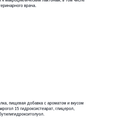
 к макроциклическим лактонам, в том числе
еринарного врача.
елка, пищевая добавка с ароматом и вкусом
акрогол 15 гидроксистеарат, глицерол,
бутилигидрокситолуол.