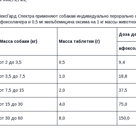
ексГард Спектра применяют собакам индивидуально перорально о
фоксоланера и 0,5 мг мильбемицина оксима на 1 кг массы животног
Доза д
Масса собаки (кг)
Масса таблетки (г)
афоксо
от 2 до 3,5
0,5
9,4
от 3,5 до 7,5
1,0
18,8
от 7,5 до 15
2,0
37,5
от 15 до 30
4,0
75,0
от 30 до 60
8,0
150,0