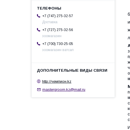
б
+7 (747) 275-32-57
и
Доставка
ж
+7 (727) 275-32-56
зоомагазин
л
+7 (700) 730-25-05
зоомагазин ватсап
з
п
ж
ч
о
м
http://чемпион.kz
mastergroom.kz@mail.ru
п
м
с
к
с
с
И