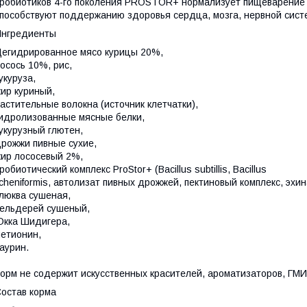
робиотиков 4-го поколения PROSTOR+ нормализует пищеварение и
пособствуют поддержанию здоровья сердца, мозга, нервной систе
Ингредиенты
егидрированное мясо курицы 20%,
осось 10%, рис,
укуруза,
ир куриный,
астительные волокна (источник клетчатки),
идролизованные мясные белки,
укурузный глютен,
рожжи пивные сухие,
ир лососевый 2%,
робиотический комплекс ProStor+ (Bacillus subtillis, Bacillus
icheniformis, автолизат пивных дрожжей, пектиновый комплекс, эхи
люква сушеная,
ельдерей сушеный,
кка Шидигера,
етионин,
аурин.
орм не содержит искусственных красителей, ароматизаторов, ГМИ
остав корма