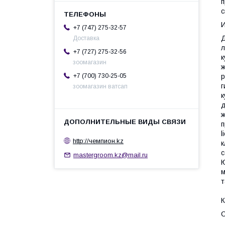
п
с
+7 (747) 275-32-57
Д
Доставка
л
+7 (727) 275-32-56
к
зоомагазин
ж
р
+7 (700) 730-25-05
г
зоомагазин ватсап
к
д
ж
п
l
http://чемпион.kz
к
с
mastergroom.kz@mail.ru
Ю
м
т
К
С