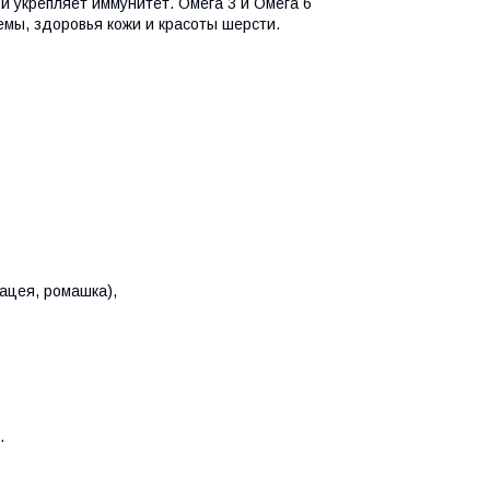
 укрепляет иммунитет. Омега 3 и Омега 6
мы, здоровья кожи и красоты шерсти.
нацея, ромашка),
.