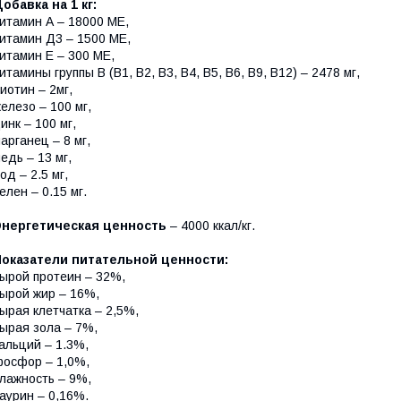
обавка на 1 кг:
итамин А – 18000 МЕ,
итамин Д3 – 1500 МЕ,
итамин Е – 300 МЕ,
итамины группы В (В1, В2, В3, В4, В5, В6, В9, В12) – 2478 мг,
иотин – 2мг,
елезо – 100 мг,
инк – 100 мг,
арганец – 8 мг,
едь – 13 мг,
од – 2.5 мг,
елен – 0.15 мг.
Энергетическая ценность
– 4000 ккал/кг.
Показатели питательной ценности:
ырой протеин – 32%,
ырой жир – 16%,
ырая клетчатка – 2,5%,
ырая зола – 7%,
альций – 1.3%,
осфор – 1,0%,
лажность – 9%,
аурин – 0,16%.