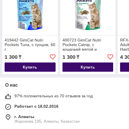
419442 GimCat Nutri
400723 GimCat Nutri
RFX-
Pockets Tuna, с тунцом, 60
Pockets Catnip, с
Adult
г.
кошачьей мятой и
Hair
витаминами 60 г.
выве
1 300
1 300
4 3
₸
₸
взро
лосо
Купить
Купить
О нас
97% положительных из 70 отзывов за год
Работает с 18.02.2016
г. Алматы
Жарокова 195, Алматы, Казахстан