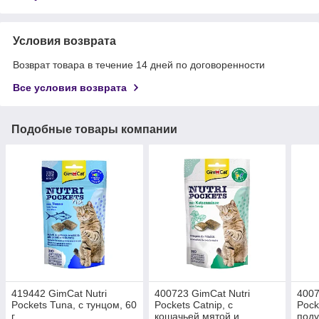
Условия возврата
Возврат товара в течение 14 дней по договоренности
Все условия возврата
Подобные товары компании
419442 GimCat Nutri
400723 GimCat Nutri
4007
Pockets Tuna, с тунцом, 60
Pockets Catnip, с
Pock
г.
кошачьей мятой и
поду